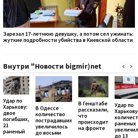
Зарезал 17-летнюю девушку, а потом сел ужинать:
жуткие подробности убийства в Киевской области
Внутри "Новости bigmir)net
Удар по
В Генштабе
Удар по
Харькову:
В Одессе
рассказали,
Харькову
двое
количество
что
количес
погибших,
пострадавших
происходит
раненых
21
увеличилось
на фронте
увеличи
раненый
до восьми
до 13