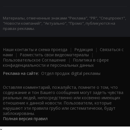
Материалы, отмеченные знаками "Реклама", "PR", "Спецпроект",
"Новости компаний", "Актуально", "Промо", публикуются на
правах рекламы.
Наши контакты и схема проезда
|
Редакция
|
Связаться с
нами
|
Разместить свои видеоматериалы
|
Пользовательское Соглашение
|
Политика в сфере
конфиденциальности и персональных данных
Реклама на сайте:
Отдел продаж digital рекламы
Оставляя комментарий, пожалуйста, помните о том, что
содержание и тон Вашего сообщения могут задеть чувства
реальных людей, непосредственно или косвенно имеющих
отношение к данной новости. Пользователи, которые
нарушают эти правила грубо или систематически, будут
заблокированы.
Полная версия правил
x