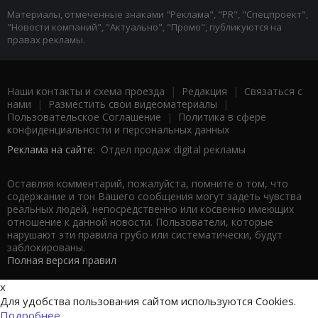
Материалы, отмеченные знаками "Реклама", "PR", "Спецпроект",
"Новости компаний", "Актуально", "Промо", публикуются на
правах рекламы.
Наши контакты и схема проезда
|
Редакция
|
Связаться с
нами
|
Разместить свои видеоматериалы
|
Пользовательское Соглашение
|
Политика в сфере
конфиденциальности и персональных данных
Реклама на сайте:
Отдел продаж digital рекламы
Оставляя комментарий, пожалуйста, помните о том, что
содержание и тон Вашего сообщения могут задеть чувства
реальных людей, непосредственно или косвенно имеющих
отношение к данной новости. Пользователи, которые
нарушают эти правила грубо или систематически, будут
заблокированы.
Полная версия правил
x
Для удобства пользования сайтом используются Cookies.
Подробнее...