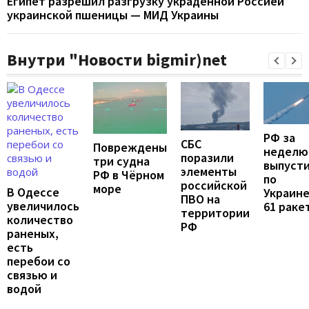
Египет разрешил разгрузку украденной Россией
украинской пшеницы — МИД Украины
Внутри "Новости bigmir)net
РФ за
СБС
Повреждены
неделю
поразили
три судна
выпуст
элементы
РФ в Чёрном
по
российской
море
В Одессе
Украин
ПВО на
увеличилось
61 раке
территории
количество
РФ
раненых,
есть
перебои со
связью и
водой