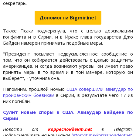
секретарь.
Допомогти Bigmir)net
Также Псаки подчеркнула, что с целью деэскалации
конфликта и в Сирии, и в Ираке глава государства Джо
Байден намерен принимать подобные меры.
"Президент посылает недвусмысленное сообщение о
том, что он собирается действовать с целью защитить
американцев, и когда возникают угрозы, он имеет право
принять меры в то время и в той манере, которую он
выберет", - уточнила она.
Напомним, прошлой ночью
США совершили авиаудар по
проиранским боевикам
в Сирии, в результате чего 17 из
них погибли.
Сулит новые споры в США. Авиаудар Байдена по
Сирии
Новости от
Корреспондент.net
в Telegram.
Подписывайтесь на наш канал
https://t.me/korrespondentnet