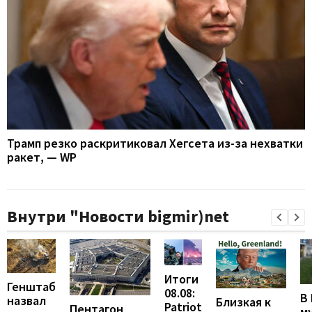
Трамп резко раскритиковал Хегсета из-за нехватки
ракет, — WP
Внутри "Новости bigmir)net
Итоги
Генштаб
08.08:
В
назвал
Близкая к
Patriot
Пентагон
м