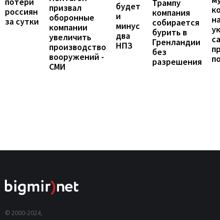
потери
Трампу
будет
призвал
к
россиян
компания
и
оборонные
н
за сутки
собирается
минус
компании
у
бурить в
два
увеличить
с
Гренландии
НПЗ
производство
п
без
вооружений -
п
разрешения
СМИ
© 2000-2024,