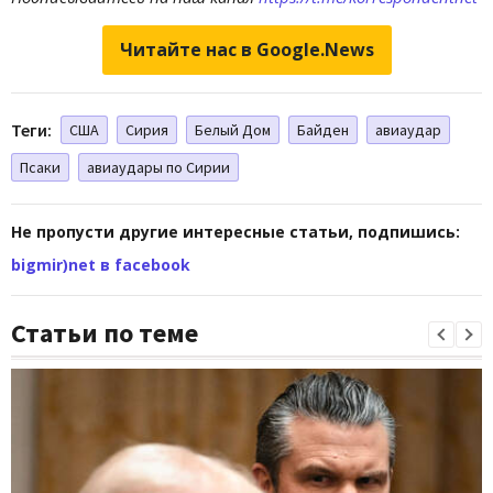
Читайте нас в Google.News
Теги:
США
Сирия
Белый Дом
Байден
авиаудар
Псаки
авиаудары по Сирии
Не пропусти другие интересные статьи, подпишись:
bigmir)net в facebook
Статьи по теме