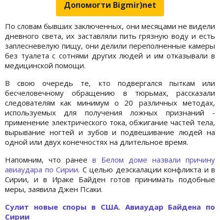
Допомогти Bigmir)net
По словам бывших заключенных, они месяцами не видели
дневного света, их заставляли пить грязную воду и есть
заплесневелую пищу, они делили переполненные камеры
без туалета с сотнями других людей и им отказывали в
медицинской помощи.
В свою очередь те, кто подвергался пыткам или
бесчеловечному обращению в тюрьмах, рассказали
следователям как минимум о 20 различных методах,
используемых для получения ложных признаний -
применение электрического тока, обжигание частей тела,
вырывание ногтей и зубов и подвешивание людей на
одной или двух конечностях на длительное время.
Напомним, что ранее
в Белом доме назвали причину
авиаудара по Сирии
. С целью деэскалации конфликта и в
Сирии, и в Ираке Байден готов принимать подобные
меры, заявила Джен Псаки.
Сулит новые споры в США. Авиаудар Байдена по
Сирии