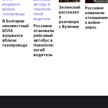
Зеленский
Россияне
рассказал
изменили
о
отношение
В Болгарии
разговоре
к войне -
неизвестный
Россияне
с Вучичем
опрос
БПЛА
атаковали
взорвался
рейсовый
вблизи
автобус в
газопровода
Никополе:
погиб
водитель