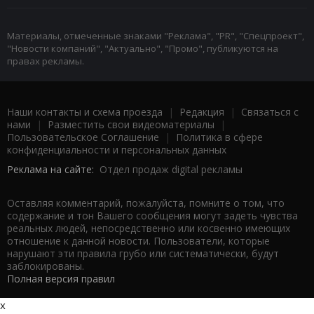
Материалы, отмеченные знаками "Реклама", "PR", "Спецпроект",
"Новости компаний", "Актуально", "Промо", публикуются на
правах рекламы.
Наши контакты и схема проезда
|
Редакция
|
Связаться с
нами
|
Разместить свои видеоматериалы
|
Пользовательское Соглашение
|
Политика в сфере
конфиденциальности и персональных данных
Реклама на сайте:
Отдел продаж digital рекламы
Оставляя комментарий, пожалуйста, помните о том, что
содержание и тон Вашего сообщения могут задеть чувства
реальных людей, непосредственно или косвенно имеющих
отношение к данной новости. Пользователи, которые
нарушают эти правила грубо или систематически, будут
заблокированы.
Полная версия правил
x