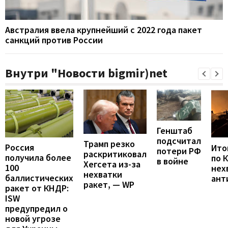
Австралия ввела крупнейший с 2022 года пакет
санкций против России
Внутри "Новости bigmir)net
Генштаб
подсчитал
Трамп резко
Россия
Итог
потери РФ
раскритиковал
получила более
по 
в войне
Хегсета из-за
100
нех
нехватки
баллистических
ант
ракет, — WP
ракет от КНДР:
ISW
предупредил о
новой угрозе