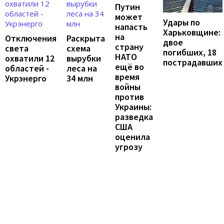
Путин
может
Удары по
напасть
Харьковщине:
на
Отключения
Раскрыта
двое
страну
света
схема
погибших, 18
НАТО
охватили 12
вырубки
пострадавших
ещё во
областей -
леса на
время
Укрэнерго
34 млн
войны
против
Украины:
разведка
США
оценила
угрозу