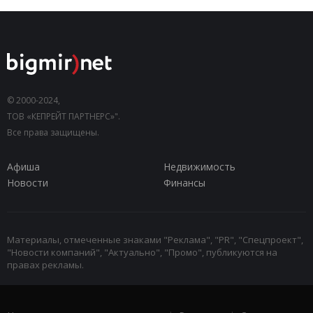
© 2000-2024,
ТОВ «КЕПРЕЙТ ПАРТНЕРС»".
Все права защищены.
Афиша
Недвижимость
Новости
Финансы
Материалы, отмеченные знаками "Реклама", "PR", "Спецпроект",
"Новости компаний", "Актуально", "Промо", публикуются на
правах рекламы.