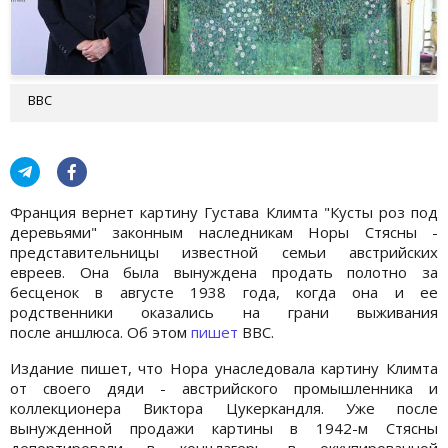
ВВС
Франция вернет картину Густава Климта "Кусты роз под
деревьями" законным наследникам Норы Стясны -
представительницы известной семьи австрийских
евреев. Она была вынуждена продать полотно за
бесценок в августе 1938 года, когда она и ее
родственники оказались на грани выживания
после аншлюса. Об этом
пишет
BBC.
Издание пишет, что Нора унаследовала картину Климта
от своего дяди - австрийского промышленника и
коллекционера Виктора Цукеркандля. Уже после
вынужденной продажи картины в 1942-м Стясны
депортировали в концлагерь в оккупированной