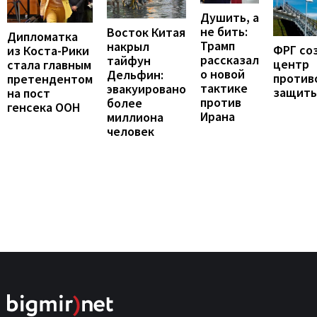
Душить, а
не бить:
Восток Китая
Дипломатка
Трамп
накрыл
ФРГ со
из Коста-Рики
рассказал
тайфун
центр
стала главным
о новой
Дельфин:
против
претендентом
тактике
эвакуировано
защит
на пост
против
более
генсека ООН
Ирана
миллиона
человек