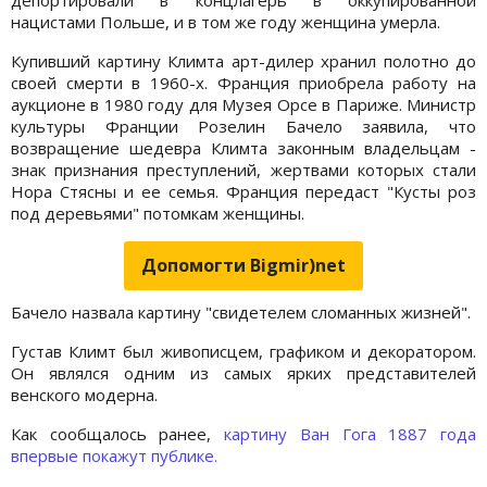
нацистами Польше, и в том же году женщина умерла.
Купивший картину Климта арт-дилер хранил полотно до
своей смерти в 1960-х. Франция приобрела работу на
аукционе в 1980 году для Музея Орсе в Париже. Министр
культуры Франции Розелин Бачело заявила, что
возвращение шедевра Климта законным владельцам -
знак признания преступлений, жертвами которых стали
Нора Стясны и ее семья. Франция передаст "Кусты роз
под деревьями" потомкам женщины.
Допомогти Bigmir)net
Бачело назвала картину "свидетелем сломанных жизней".
Густав Климт был живописцем, графиком и декоратором.
Он являлся одним из самых ярких представителей
венского модерна.
Как сообщалось ранее,
картину Ван Гога 1887 года
впервые покажут публике.