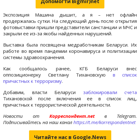
Допомогти Bigmir)net
Экспозиция Машина дышит, а я – нет офлайн
продержалась сутки. На следующий день после открытия
фотовыставки пришли представители санстанции и МЧС и
закрыли ее из-за якобы найденных нарушений.
Выставка была посвящена медработникам Беларуси. Их
работе во время пандемии коронавируса и политизации
системы здравоохранения.
Как сообщалось ранее, КГБ Беларуси внес
оппозиционерку Светлану Тихановскую
в список
причастных к терроризму
.
Добавим, власти Беларуси
заблокировали счета
Тихановской после включения ее в список лиц,
причастных к террористической деятельности.
Новости от
Корреспондент.net
в Telegram.
Подписывайтесь на наш канал
https://t.me/korrespondentnet
Читайте нас в Google.News