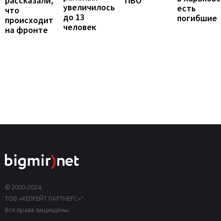
рассказали,
ПВО
увеличилось
есть
что
до 13
погибшие
происходит
человек
на фронте
© 2000-2024,
ТОВ «КЕПРЕЙТ ПАРТНЕРС»".
Все права защищены.