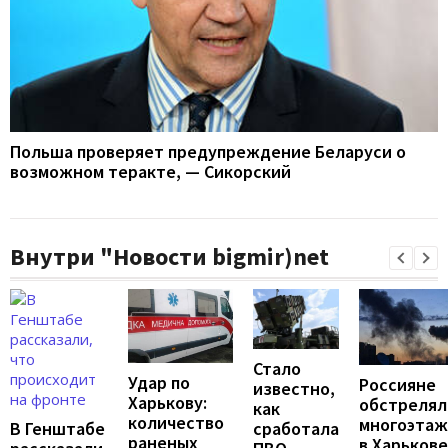
Польша проверяет предупреждение Беларуси о
возможном теракте, — Сикорский
Внутри "Новости bigmir)net
Стало
Удар по
Россияне
известно,
Харькову:
обстрелял
как
количество
многоэтаж
В Генштабе
сработала
раненых
в Харькове