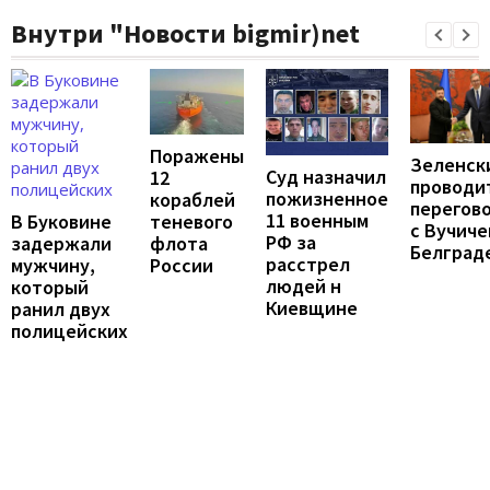
Внутри "Новости bigmir)net
Поражены
Зеленск
Суд назначил
12
проводи
пожизненное
кораблей
перегов
11 военным
В Буковине
теневого
с Вучиче
РФ за
задержали
флота
Белград
расстрел
мужчину,
России
людей н
который
Киевщине
ранил двух
полицейских