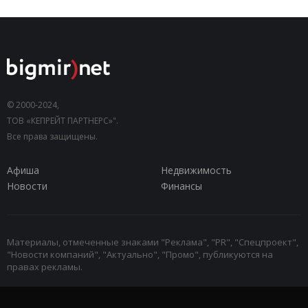
© 2000-2024,
ТОВ «КЕПРЕЙТ ПАРТНЕРС»".
Все права защищены.
Афиша
Недвижимость
Новости
Финансы
Материалы, отмеченные знаками "Реклама", "PR", "Спецпроект",
"Новости компаний", "Актуально", "Промо", публикуются на
правах рекламы.