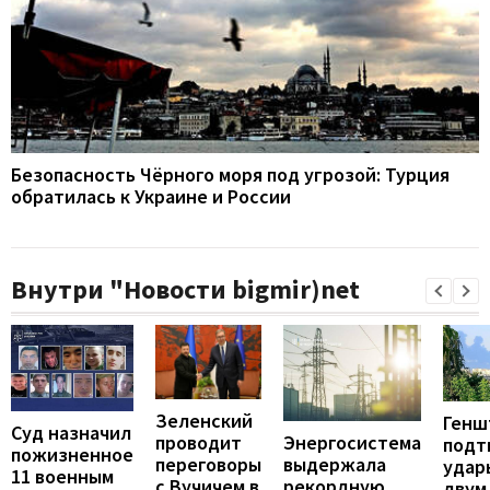
Безопасность Чёрного моря под угрозой: Турция
обратилась к Украине и России
Внутри "Новости bigmir)net
Зеленский
Генш
Суд назначил
проводит
Энергосистема
подт
пожизненное
переговоры
выдержала
удар
11 военным
с Вучичем в
рекордную
двум