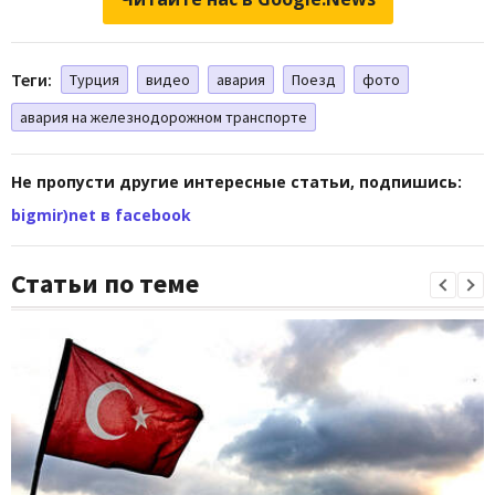
Теги:
Турция
видео
авария
Поезд
фото
авария на железнодорожном транспорте
Не пропусти другие интересные статьи, подпишись:
bigmir)net в facebook
Статьи по теме