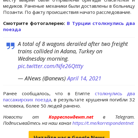
медиков. Раненые механики были доставлены в больницу
Позанти. По факту происшествия начато расследование.
Cмотрите фотогалерею:
В Турции столкнулись два
поезда
A total of 8 wagons derailed after two freight
trains collided in Adana, Turkey on
Wednesday morning.
pic.twitter.com/Nfe26Qttty
— ANews (@anews)
April 14, 2021
Ранее сообщалось, что в Египте
столкнулись два
пассажирских поезда
, в результате крушения погибли 32
человека, более 50 людей ранено.
Новости от
Корреспондент.net
в Telegram.
Подписывайтесь на наш канал
https://t.me/korrespondentnet
Читайте нас в Google.News