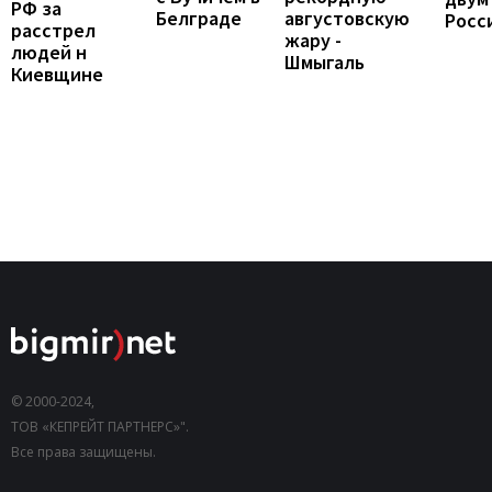
РФ за
Белграде
августовскую
Росс
расстрел
жару -
людей н
Шмыгаль
Киевщине
© 2000-2024,
ТОВ «КЕПРЕЙТ ПАРТНЕРС»".
Все права защищены.