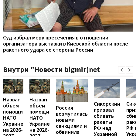
Суд избрал меру пресечения в отношении
организатора выставки в Киевской области после
ракетного удара со стороны России
Внутри "Новости bigmir)net
Назван
Назван
Сикорский
Сик
объем
объем
Россия
призвал
при
помощи
помощи
возмутилась
сбивать
сби
НАТО
НАТО
новыми
ракеты
рак
Украине
Украине
санкциями и
РФ над
РФ 
на 2026-
на 2026-
обвинила
Украиной
Укр
2027
2027