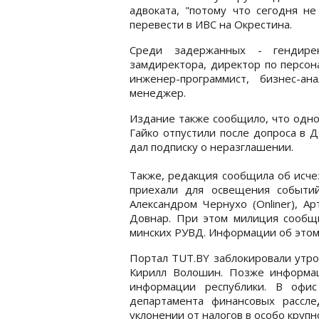
адвоката, "потому что сегодня н
перевести в ИВС на Окрестина.
Среди задержанных - гендирек
замдиректора, директор по персона
инженер-программист, бизнес-а
менеджер.
Издание также сообщило, что одно
Гайко отпустили после допроса в 
дал подписку о неразглашении.
Также, редакция сообщила об исче
приехали для освещения событий
Александром Чернухо (Onliner), 
Довнар. При этом милиция сообщ
минских РУВД. Информации об этом
Портал TUT.BY заблокировали утром
Кирилл Волошин. Позже информа
информации республики. В офис
департамента финансовых рассл
уклонении от налогов в особо круп