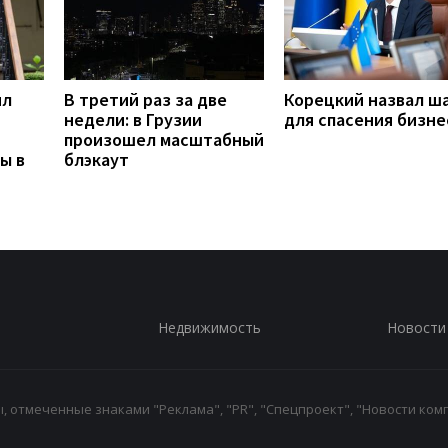
ил
В третий раз за две
Корецкий назвал ш
недели: в Грузии
для спасения бизне
произошел масштабный
ы в
блэкаут
Недвижимость
Новости
 отмеченные знаками "Реклама", "PR", "Спецпроект", "Новости комп