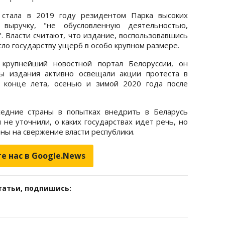
 стала в 2019 году резидентом Парка высоких
 выручку, "не обусловленную деятельностью,
 Власти считают, что издание, воспользовавшись
ло государству ущерб в особо крупном размере.
 крупнейший новостной портал Белоруссии, он
ты издания активно освещали акции протеста в
в конце лета, осенью и зимой 2020 года после
едние страны в попытках внедрить в Беларусь
 не уточнили, о каких государствах идет речь, но
ены на свержение власти республики.
е нас в Google.News
татьи, подпишись: