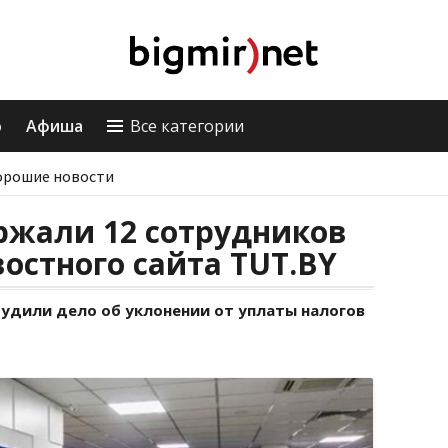
о
Афиша
Все категории
орошие новости
ржали 12 сотрудников
остного сайта TUT.BY
будили дело об уклонении от уплаты налогов