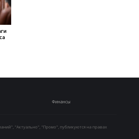
аги
Вывозил тела
Пытаются взломать
са
погибших: погиб
Киев. Реакция Запад
руководитель
удар
поискового отряда
Алексей Юков
Финансы
аний", "Актуально", "Промо", публикуются на правах