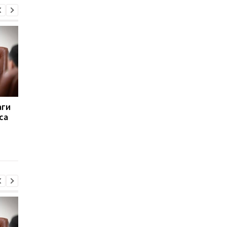
аги
Вывозил тела
Пытаются взломать
са
погибших: погиб
Киев. Реакция Запад
руководитель
удар
поискового отряда
Алексей Юков