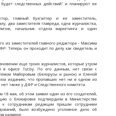
е будет следственных действий" и планируют ее
тор, главный бухгалтер и ее заместитель,
лу, два заместителя главреда, одна журналистка,
налитик, начальник отдела маркетинга и один
го из заместителей главного редактора - Максима
ДФР. Теперь он проходит по делу как свидетель и
зновении еще троих журналистов, которые утром
 в офисе Tut.by. По его данным, нет связи с
Артемом Майоровым (Белорусы и рынок) и Еленой
ила изданию, что пропавших нет ни в одном из
 нет также у ДФР и Следственного комитета.
 18 мая, об этом заявил один из его создателей,
цию о блокировке подтвердили в Министерстве
 к сотрудникам редакции пришли сотрудники
едований, было возбуждено уголовное дело об
ном размере.