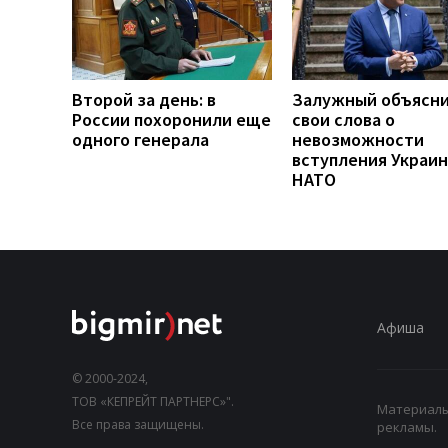
Второй за день: в
Залужный объясн
России похоронили еще
свои слова о
одного генерала
невозможности
вступления Украин
НАТО
Афиша
© 2000-2024,
ТОВ «КЕПРЕЙТ ПАРТНЕРС»".
Материалы,
Все права защищены.
рекламы.