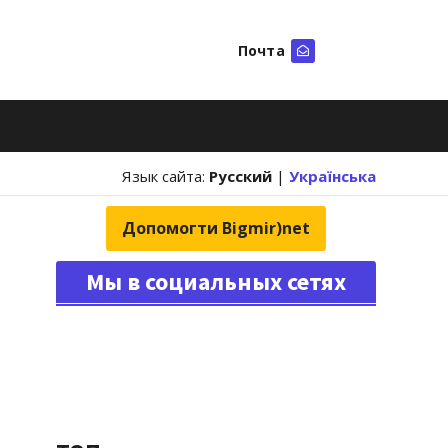
Почта
Искать
Язык сайта:
Русский
|
Українська
Допомогти Bigmir)net
Мы в социальных сетях