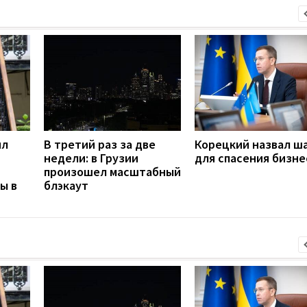
ил
В третий раз за две
Корецкий назвал ш
недели: в Грузии
для спасения бизне
произошел масштабный
ы в
блэкаут