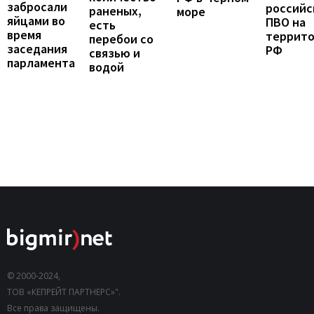
забросали
российс
раненых,
море
яйцами во
ПВО на
есть
время
террит
перебои со
заседания
РФ
связью и
парламента
водой
© 2000-2024,
ТОВ «КЕПРЕЙТ ПАРТНЕРС»".
Все права защищены.