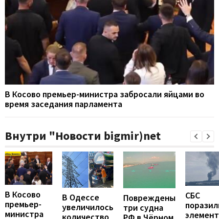
В Косово премьер-министра забросали яйцами во
время заседания парламента
Внутри "Новости bigmir)net
В Косово
СБС
В Одессе
Повреждены
премьер-
поразил
увеличилось
три судна
министра
элемен
количество
РФ в Чёрном