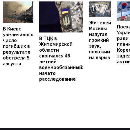
Жителей
Поех
Москвы
В Киеве
Укра
напугал
увеличилось
В ТЦК в
ради
громкий
число
Житомирской
пленн
звук,
погибших в
области
Коре
похожий
результате
скончался 46-
заде
на взрыв
обстрела 5
летний
акти
августа
военнообязанный:
начато
расследование