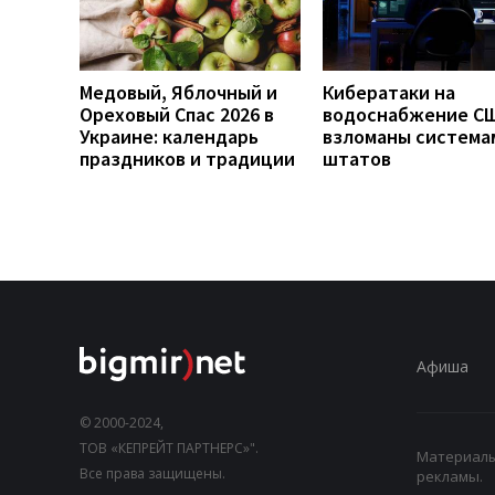
Медовый, Яблочный и
Кибератаки на
Ореховый Спас 2026 в
водоснабжение СШ
Украине: календарь
взломаны система
праздников и традиции
штатов
Афиша
© 2000-2024,
ТОВ «КЕПРЕЙТ ПАРТНЕРС»".
Материалы,
Все права защищены.
рекламы.