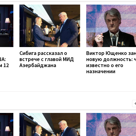
Сибига рассказал о
Виктор Ющенко за
А:
встрече с главой МИД
новую должность: 
м 12
Азербайджана
известно о его
назначении