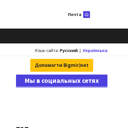
Почта
Искать
Язык сайта:
Русский
|
Українська
Допомогти Bigmir)net
Мы в социальных сетях