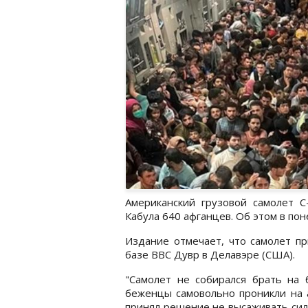
Американский грузовой самолет C
Кабула 640 афганцев. Об этом в пон
Издание отмечает, что самолет п
базе ВВС Дувр в Делавэре (США).
"Самолет не собирался брать на 
беженцы самовольно проникли на а
принял решение не высаживать сило