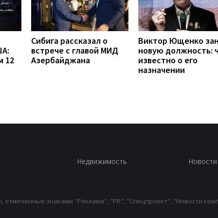
Сибига рассказал о
Виктор Ющенко за
А:
встрече с главой МИД
новую должность: 
м 12
Азербайджана
известно о его
назначении
Недвижимость
Новости
 отмеченные знаками "Реклама", "PR", "Спецпроект", "Новости комп