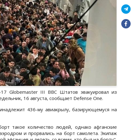
-17 Globemaster III ВВС Штатов эвакуировал из
едельник, 16 августа, сообщает Defense One.
ринадлежит 436-му авиакрылу, базирующемуся на
борт такое количество людей, однако афганские
эродром и прорвались на борт самолета. Экипаж
й афганцев и лететь со всеми, кто был на борту",