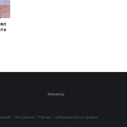
нял
Товарооборот РФ и
В Закарпатье
что
Армении за год
продолжаются
сократился на две
масштабные обыски 
трети
связи с незаконным
списанием
военнообязанных
Финансы
аний", "Актуально", "Промо", публикуются на правах