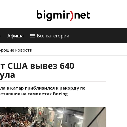
о
Афиша
Все категории
орошие новости
т США вывез 640
була
ла в Катар приблизился к рекорду по
етавших на самолетах Boeing.