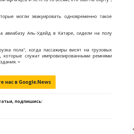
оторые могли эвакуировать одновременно такое
а авиабазу Аль-Удейд в Катаре, сидели на полу
рузка пола", когда пассажиры висят на грузовых
е, которые служат импровизированными ремнями
здания. =
е нас в Google.News
татьи, подпишись: