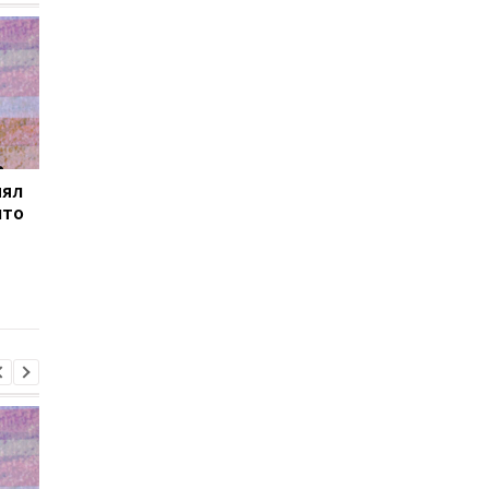
нял
Товарооборот РФ и
В Закарпатье
что
Армении за год
продолжаются
сократился на две
масштабные обыски 
трети
связи с незаконным
списанием
военнообязанных