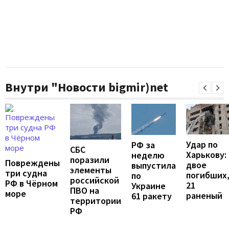
Внутри "Новости bigmir)net
Удар по
РФ за
СБС
Харькову:
неделю
поразили
Повреждены
двое
выпустила
элементы
три судна
погибших
по
российской
РФ в Чёрном
21
Украине
ПВО на
море
раненый
61 ракету
территории
РФ