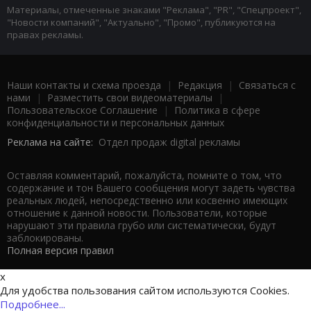
Материалы, отмеченные знаками "Реклама", "PR", "Спецпроект",
"Новости компаний", "Актуально", "Промо", публикуются на
правах рекламы.
Наши контакты и схема проезда
|
Редакция
|
Связаться с
нами
|
Разместить свои видеоматериалы
|
Пользовательское Соглашение
|
Политика в сфере
конфиденциальности и персональных данных
Реклама на сайте:
Отдел продаж digital рекламы
Оставляя комментарий, пожалуйста, помните о том, что
содержание и тон Вашего сообщения могут задеть чувства
реальных людей, непосредственно или косвенно имеющих
отношение к данной новости. Пользователи, которые
нарушают эти правила грубо или систематически, будут
заблокированы.
Полная версия правил
x
Для удобства пользования сайтом используются Cookies.
Подробнее...