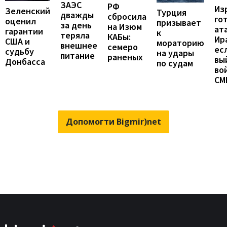
ЗАЭС
РФ
Из
Зеленский
Турция
дважды
сбросила
го
оценил
призывает
за день
на Изюм
ат
гарантии
к
теряла
КАБы:
Ир
США и
мораторию
внешнее
семеро
ес
судьбу
на удары
питание
раненых
вы
Донбасса
по судам
во
СМ
Допомогти Bigmir)net