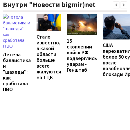
Внутри "Новости bigmir)net
Стало
15
известно,
США
скоплений
в какой
перехвати
войск РФ
области
Летела
более 50 с
подверглись
больше
баллистика
после
ударам -
всего
и
возобновл
Генштаб
жалуются
"шахеды":
блокады И
на ТЦК
как
сработала
ПВО