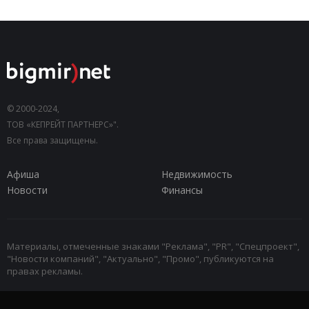
© 2000-2024,
ТОВ «КЕПРЕЙТ ПАРТНЕРС»".
Все права защищены.
Афиша
Недвижимость
Новости
Финансы
Материалы, отмеченные знаками "Реклама", "PR", "Спецпроект",
"Новости компаний", "Актуально", "Промо", публикуются на
правах рекламы.