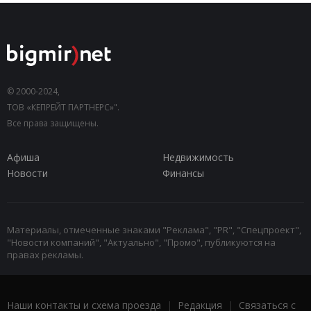
© 2000-2024,
ТОВ «КЕПРЕЙТ ПАРТНЕРС»".
Все права защищены.
Афиша
Недвижимость
Новости
Финансы
Материалы, отмеченные знаками "Реклама", "PR", "Спецпроект",
"Новости компаний", "Актуально", "Промо", публикуются на
правах рекламы.
Наши контакты и схема проезда
|
Редакция
|
Связаться с