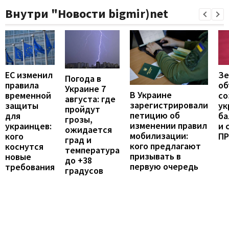
Внутри "Новости bigmir)net
ЕС изменил
Зе
Погода в
правила
об
Украине 7
В Украине
временной
со
августа: где
зарегистрировали
защиты
ук
пройдут
петицию об
для
ба
грозы,
изменении правил
украинцев:
и 
ожидается
мобилизации:
кого
П
град и
кого предлагают
коснутся
температура
призывать в
новые
до +38
первую очередь
требования
градусов