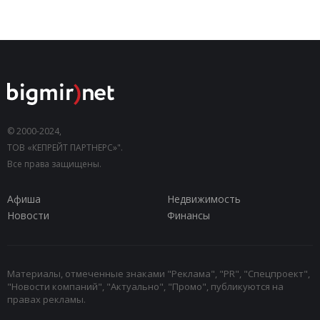
© 2000-2024,
ТОВ «КЕПРЕЙТ ПАРТНЕРС»".
Все права защищены.
Афиша
Недвижимость
Новости
Финансы
Материалы, отмеченные знаками "Реклама", "PR", "Спецпроект",
"Новости компаний", "Актуально", "Промо", публикуются на
правах рекламы.