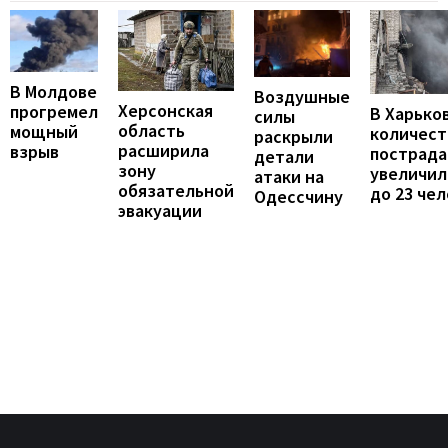
В Молдове
Воздушные
Херсонская
прогремел
В Харько
силы
область
мощный
количест
раскрыли
расширила
взрыв
пострад
детали
зону
увеличил
атаки на
обязательной
до 23 че
Одессчину
эвакуации