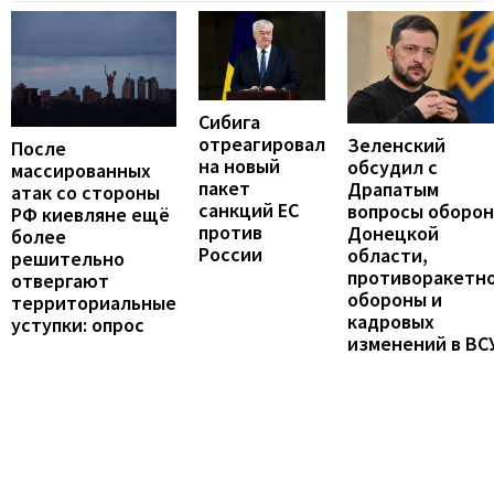
Сибига
отреагировал
Зеленский
После
на новый
обсудил с
массированных
пакет
Драпатым
атак со стороны
санкций ЕС
вопросы оборо
РФ киевляне ещё
против
Донецкой
более
России
области,
решительно
противоракетн
отвергают
обороны и
территориальные
кадровых
уступки: опрос
изменений в ВС