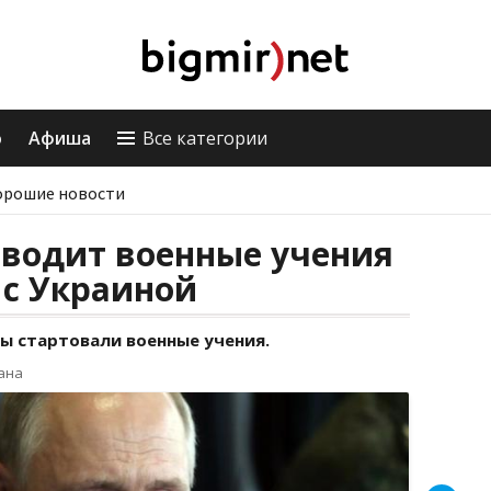
о
Афиша
Все категории
орошие новости
оводит военные учения
 с Украиной
ы стартовали военные учения.
ана