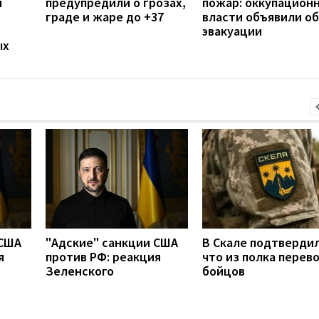
й
предупредили о грозах,
пожар: оккупацион
граде и жаре до +37
власти объявили об
эвакуации
ых
 США
"Адские" санкции США
В Скале подтвердил
я
против РФ: реакция
что из полка перев
Зеленского
бойцов