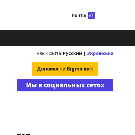
Почта
Искать
Язык сайта:
Русский
|
Українська
Допомогти Bigmir)net
Мы в социальных сетях