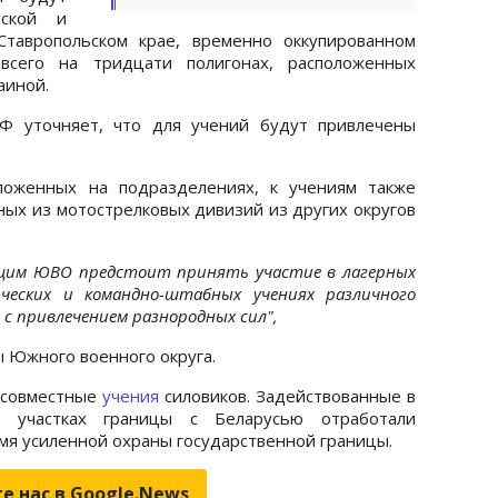
нской и
 Ставропольском крае, временно оккупированном
сего на тридцати полигонах, расположенных
раиной.
Ф уточняет, что для учений будут привлечены
ложенных на подразделениях, к учениям также
ных из мотострелковых дивизий из других округов
ащим ЮВО предстоит принять участие в лагерных
ческих и командно-штабных учениях различного
 с привлечением разнородных сил",
ы Южного военного округа.
 совместные
учения
силовиков. Задействованные в
 участках границы с Беларусью отработали
мя усиленной охраны государственной границы.
е нас в Google.News