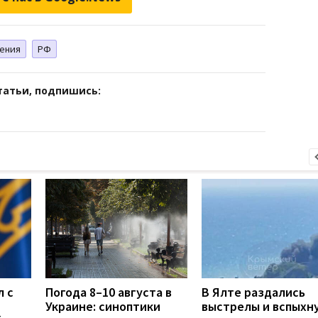
ения
РФ
татьи, подпишись:
л с
Погода 8–10 августа в
В Ялте раздались
Украине: синоптики
выстрелы и вспыхн