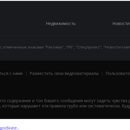
Недвижимость
Новости
 отмеченные знаками "Реклама", "PR", "Спецпроект", "Новости комп
ться с нами
|
Разместить свои видеоматериалы
|
Пользовате
что содержание и тон Вашего сообщения могут задеть чувства 
 которые нарушают эти правила грубо или систематически, буд
робнее...