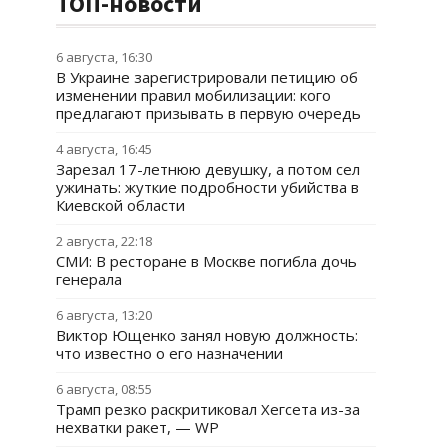
ТОП-новости
6 августа, 16:30
В Украине зарегистрировали петицию об
изменении правил мобилизации: кого
предлагают призывать в первую очередь
4 августа, 16:45
Зарезал 17-летнюю девушку, а потом сел
ужинать: жуткие подробности убийства в
Киевской области
2 августа, 22:18
СМИ: В ресторане в Москве погибла дочь
генерала
6 августа, 13:20
Виктор Ющенко занял новую должность:
что известно о его назначении
6 августа, 08:55
Трамп резко раскритиковал Хегсета из-за
нехватки ракет, — WP