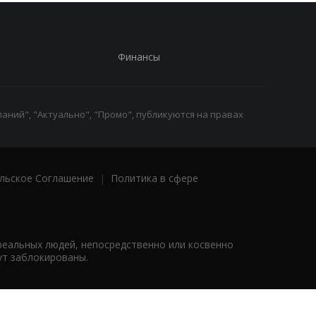
Финансы
аний", "Актуально", "Промо", публикуются на правах
льское Соглашение
|
Политика в сфере
реальных людей, непосредственно или косвенно
ут заблокированы.