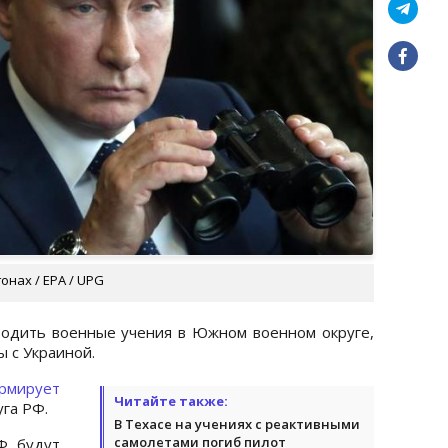
онах / EPA / UPG
водить военные учения в Южном военном округе,
ы с Украиной.
рмирует
Читайте также:
га РФ.
В Техасе на учениях с реактивными
самолетами погиб пилот
Ф будут