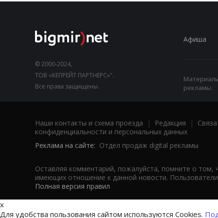
Афиша
© 2000-2024,
ТОВ «КЕПРЕЙТ ПАРТНЕРС»".
Материалы,
Все права защищены.
рекламы.
Наши контакты и схема проезда
|
Редакция
|
Связа
конфиденциальности и персональных данных
Реклама на сайте:
Отдел продаж digital рекламы
Оставляя комментарий, пожалуйста, помните о том, 
имеющих отношение к данной новости. Пользователи,
Полная версия правил
x
Для удобства пользования сайтом используются Cookies.
Под