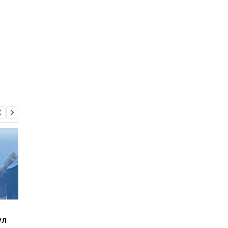
В Киеве увеличилось
В ТЦК в Житомирско
ул
число погибших в
области скончался 4