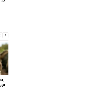
ные
результате обстрела 5
летний
августа
военнообязанный:
начато расследован
и,
Дрон поразил больницу
Бывшему главе МИД
одят
в Херсоне: пострадали
Венгрии Сийярто
медработницы
грозит тюрьма