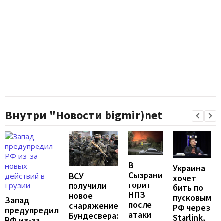
Внутри "Новости bigmir)net
В
Украина
Сызрани
ВСУ
хочет
горит
получили
бить по
НПЗ
новое
пусковым
Запад
после
снаряжение
РФ через
предупредил
атаки
Бундесвера:
Starlink,
РФ из-за