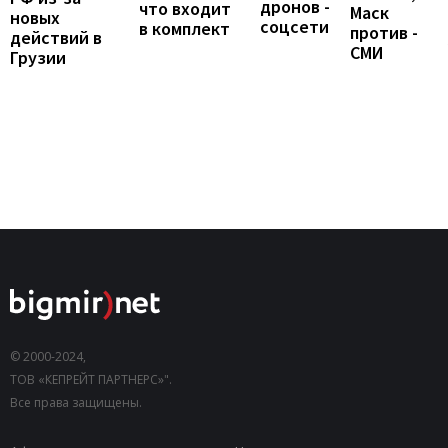
дронов -
что входит
Маск
новых
соцсети
в комплект
против -
действий в
СМИ
Грузии
© 2000-2024,
ТОВ «КЕПРЕЙТ ПАРТНЕРС»".
Все права защищены.