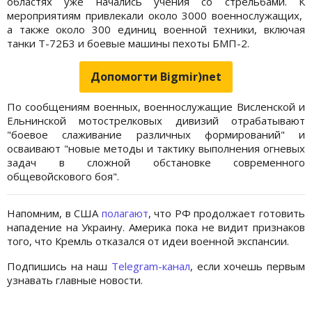
областях уже начались учения со стрельбами. К
мероприятиям привлекали около 3000 военнослужащих,
а также около 300 единиц военной техники, включая
танки Т-72Б3 и боевые машины пехоты БМП-2.
Допомогти Bigmir)net
По сообщениям военных, военнослужащие Висленской и
Ельнинской мотострелковых дивизий отрабатывают
"боевое слаживание различных формирований" и
осваивают "новые методы и тактику выполнения огневых
задач в сложной обстановке современного
общевойскового боя".
Напомним, в США
полагают
, что РФ продолжает готовить
нападение на Украину. Америка пока не видит признаков
того, что Кремль отказался от идеи военной экспансии.
Подпишись на наш
Telegram-канал
, если хочешь первым
узнавать главные новости.