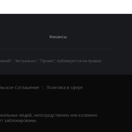
Финансы
аний", "Актуально", "Промо", публикуются на правах
льское Соглашение
|
Политика в сфере
реальных людей, непосредственно или косвенно
ут заблокированы.