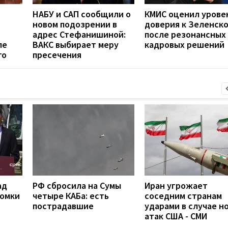
НАБУ и САП сообщили о
КМИС оценил урове
новом подозрении в
доверия к Зеленск
адрес Стефанишиной:
после резонансных
ле
ВАКС выбирает меру
кадровых решений
го
пресечения
ад
РФ сбросила на Сумы
Иран угрожает
ломки
четыре КАБа: есть
соседним странам
пострадавшие
ударами в случае н
атак США - СМИ