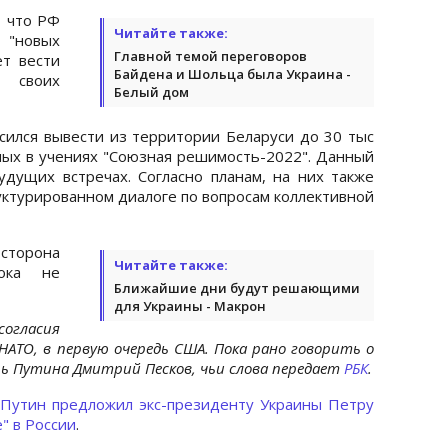
, что РФ
Читайте также:
 "новых
Главной темой переговоров
ет вести
Байдена и Шольца была Украина -
 своих
Белый дом
асился вывести из территории Беларуси до 30 тыс
ных в учениях "Союзная решимость-2022". Данный
дущих встречах. Согласно планам, на них также
уктурированном диалоге по вопросам коллективной
сторона
Читайте также:
ока не
Ближайшие дни будут решающими
для Украины - Макрон
огласия
НАТО, в первую очередь США. Пока рано говорить о
арь Путина Дмитрий Песков, чьи слова передает
РБК
.
Путин предложил экс-президенту Украины Петру
" в России
.