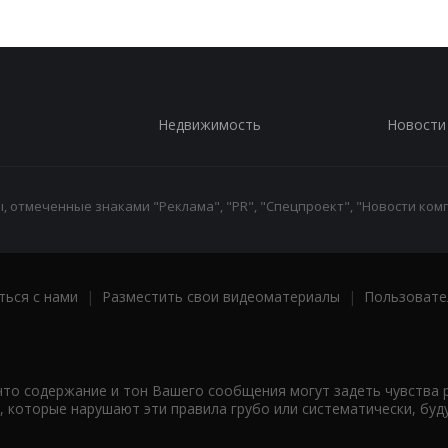
Недвижимость
Новости
 отмеченные знаками "Реклама", "PR", "Спецпроект", "Новости комп
ться с нами
|
Разместить свои видеоматериалы
|
Пользовате
что содержание и тон Вашего сообщения могут задеть чувства 
 которые нарушают эти правила грубо или систематически, буд