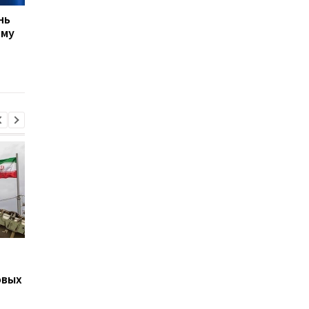
нь
США не прекращают
ЕС выделил Украине 
ому
переговоры с Украиной
млрд евро из активо
о производстве ракет
России: средства бу
Patriot, несмотря на
направлены на обор
позицию Трампа
Подозрение
Второй за день: в
Стефанишиной: САП
России похоронили 
овых
требует залог в
одного генерала
размере 13,3 млн