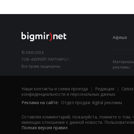
Афиша
© 2000-2024,
ТОВ «КЕПРЕЙТ ПАРТНЕРС»".
Материалы,
Все права защищены.
рекламы.
Наши контакты и схема проезда
|
Редакция
|
Связа
конфиденциальности и персональных данных
Реклама на сайте:
Отдел продаж digital рекламы
Оставляя комментарий, пожалуйста, помните о том, 
имеющих отношение к данной новости. Пользователи,
Полная версия правил