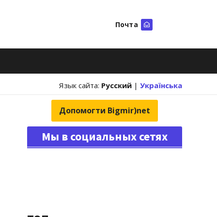
Почта
Искать
Язык сайта:
Русский
|
Українська
Допомогти Bigmir)net
Мы в социальных сетях