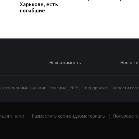
Харькове, есть
погибшие
Недвижимость
Новости
 отмеченные знаками "Реклама", "PR", "Спецпроект", "Новости комп
ться с нами
|
Разместить свои видеоматериалы
|
Пользовате