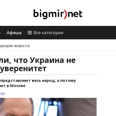
о
Афиша
Все категории
орошие новости
и, что Украина не
суверенитет
 представляют весь народ, а потому
ают в Москве
зар