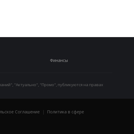
увеличить
производство
вооружений - СМИ
Финансы
аний", "Актуально", "Промо", публикуются на правах
льское Соглашение
|
Политика в сфере