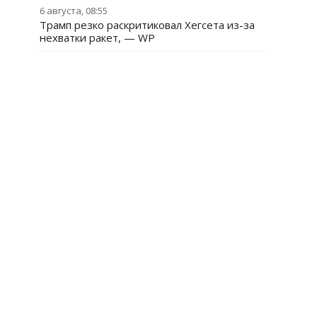
6 августа, 08:55
Трамп резко раскритиковал Хегсета из-за
нехватки ракет, — WP