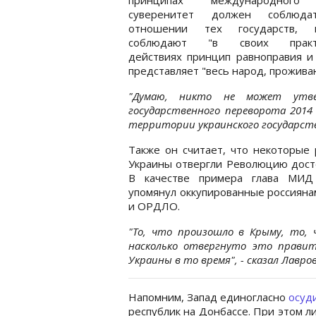
суверенитет должен соблюда
отношении тех государств, 
соблюдают "в своих практи
действиях принцип равноправия и
представляет "весь народ, прожив
"Думаю, никто не может утве
государственного переворота 2014
территории украинского государства
Также он считает, что некоторые
Украины отвергли Революцию дост
В качестве примера глава МИД
упомянул оккупированные россиян
и ОРДЛО.
"То, что произошло в Крыму, то, 
насколько отвергнуто это прави
Украины в то время", - сказал Лавров
Напомним, Запад единогласно
осуд
республик на Донбассе. При этом 