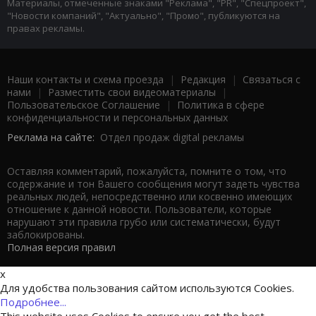
Материалы, отмеченные знаками "Реклама", "PR", "Спецпроект",
"Новости компаний", "Актуально", "Промо", публикуются на
правах рекламы.
Наши контакты и схема проезда
|
Редакция
|
Связаться с
нами
|
Разместить свои видеоматериалы
|
Пользовательское Соглашение
|
Политика в сфере
конфиденциальности и персональных данных
Реклама на сайте:
Отдел продаж digital рекламы
Оставляя комментарий, пожалуйста, помните о том, что
содержание и тон Вашего сообщения могут задеть чувства
реальных людей, непосредственно или косвенно имеющих
отношение к данной новости. Пользователи, которые
нарушают эти правила грубо или систематически, будут
заблокированы.
Полная версия правил
x
Для удобства пользования сайтом используются Cookies.
Подробнее...
This website uses Cookies to ensure you get the best