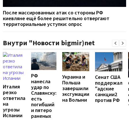
После массированных атак со стороны РФ
киевляне ещё более решительно отвергают
территориальные уступки: опрос
Внутри "Новости bigmir)net
РФ
Украина и
Сенат США
нанесла
Польша
поддержал
Италия
удар по
завершили
"адские
резко
Славянску:
эксгумации
санкции2
ответила
есть
на Волыни
против РФ
на
погибший
угрозы
и пятеро
Испании
раненых