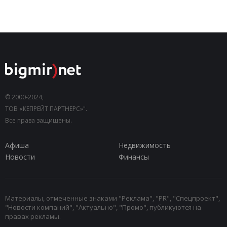
© 2000-2024,
ТОВ «КЕПРЕЙТ ПАРТНЕРС»".
Все права защищены.
Афиша
Недвижимость
Новости
Финансы
Материалы, отмеченные знаками "Реклама", "PR", "Спецпроект",
"Новости компаний", "Актуально", "Промо", публикуются на
правах рекламы.