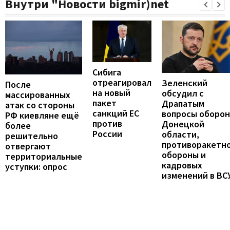
Внутри "Новости bigmir)net
Сибига
отреагировал
Зеленский
После
на новый
обсудил с
массированных
пакет
Драпатым
атак со стороны
санкций ЕС
вопросы оборо
РФ киевляне ещё
против
Донецкой
более
России
области,
решительно
противоракетн
отвергают
обороны и
территориальные
кадровых
уступки: опрос
изменений в ВС