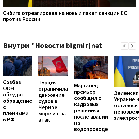
Сибига отреагировал на новый пакет санкций ЕС
против России
Внутри "Новости bigmir)net
Совбез
Турция
Марганец:
ООН
ограничила
премьер
Зеленски
обсудит
движение
сообщил о
Украине 
обращение
судов в
кадровых
осталось
с
Черное
решениях
неповре
пленными
море из-за
после аварии
электрос
в РФ
атак
на
водопроводе