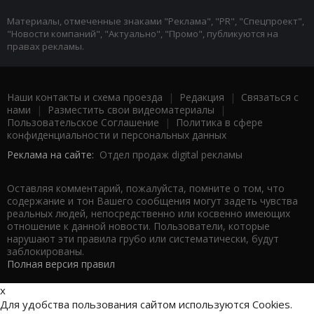
Материалы, отмеченные знаками "Реклама", "PR", "Спецпроект",
"Новости компаний", "Актуально", "Промо", публикуются на
правах рекламы.
Наши контакты и схема проезда
|
Редакция
|
Связаться с
нами
|
Разместить свои видеоматериалы
|
Пользовательское Соглашение
|
Политика в сфере
конфиденциальности и персональных данных
Реклама на сайте:
Отдел продаж digital рекламы
Оставляя комментарий, пожалуйста, помните о том, что
содержание и тон Вашего сообщения могут задеть чувства
реальных людей, непосредственно или косвенно имеющих
отношение к данной новости. Пользователи, которые
нарушают эти правила грубо или систематически, будут
заблокированы.
Полная версия правил
x
Для удобства пользования сайтом используются Cookies.