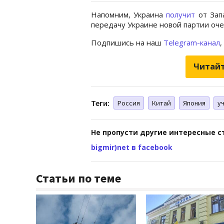
Напомним, Украина
получит
от Зап
передачу Украине новой партии оч
Подпишись на наш
Telegram-канал
,
Читайт
Теги:
Россия
Китай
Япония
у
Не пропусти другие интересные с
bigmir)net в facebook
Статьи по теме