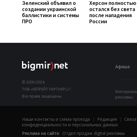
Зеленский объявил о
Херсон полностью
создании украинской
остался без света
баллистики и системы
после нападения
ПРО
России
Афиша
© 2000-2024,
ТОВ «КЕПРЕЙТ ПАРТНЕРС»".
Материалы,
Все права защищены.
рекламы.
Наши контакты и схема проезда
|
Редакция
|
Связа
конфиденциальности и персональных данных
Реклама на сайте:
Отдел продаж digital рекламы