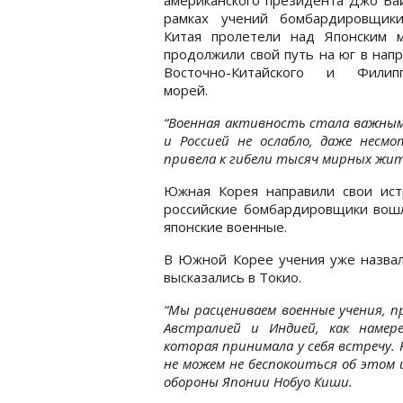
рамках учений бомбардировщи
Китая пролетели над Японским 
продолжили свой путь на юг в нап
Восточно-Китайского и Филипп
морей.
“Военная активность стала важным
и Россией не ослабло, даже несм
привела к гибели тысяч мирных жите
Южная Корея направили свои истр
российские бомбардировщики вошл
японские военные.
В Южной Корее учения уже назвал
высказались в Токио.
“Мы расцениваем военные учения, п
Австралией и Индией, как намер
которая принимала у себя встречу. 
не можем не беспокоиться об этом
обороны Японии Нобуо Киши.