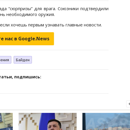
ада “сюрпризы” для врага. Союзники подтвердили
ень необходимого оружия.
 если хочешь первым узнавать главные новости.
е нас в Google.News
чения
Байден
татьи, подпишись: