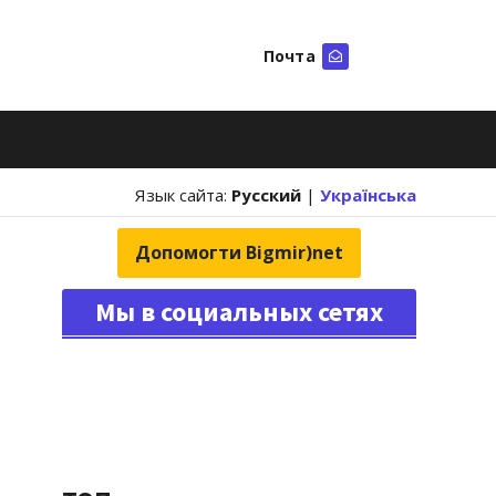
Почта
Искать
Язык сайта:
Русский
|
Українська
Допомогти Bigmir)net
Мы в социальных сетях