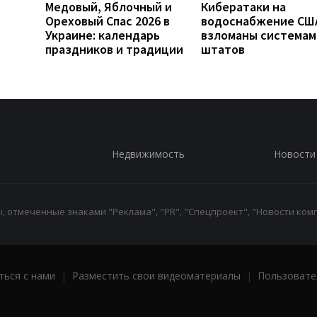
Медовый, Яблочный и
Кибератаки на
Ореховый Спас 2026 в
водоснабжение СШ
Украине: календарь
взломаны системам
праздников и традиции
штатов
Недвижимость
Новости
 отмеченные знаками "Реклама", "PR", "Спецпроект", "Новости комп
ться с нами
|
Разместить свои видеоматериалы
|
Пользовате