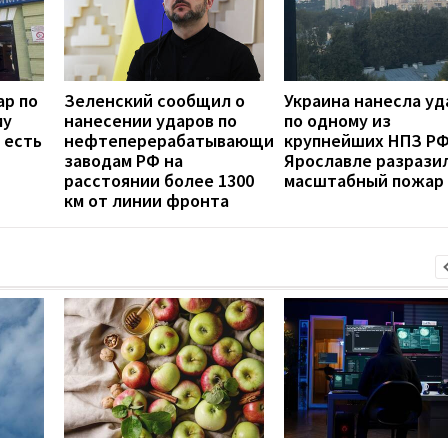
ар по
Зеленский сообщил о
Украина нанесла уд
му
нанесении ударов по
по одному из
 есть
нефтеперерабатывающим
крупнейших НПЗ РФ
заводам РФ на
Ярославле разрази
расстоянии более 1300
масштабный пожар
км от линии фронта