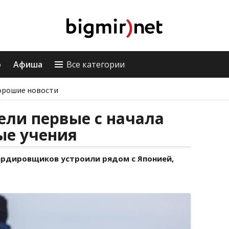
о
Афиша
Все категории
орошие новости
ели первые с начала
ые учения
рдировщиков устроили рядом с Японией,