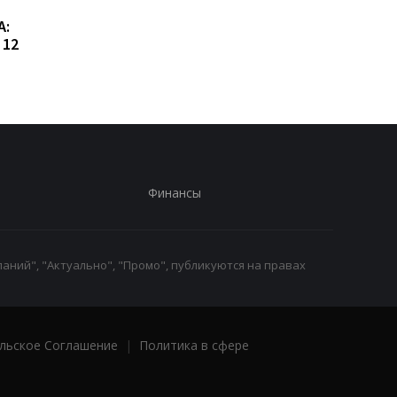
Сибига рассказал о
Виктор Ющенко зан
А:
встрече с главой МИД
новую должность: ч
 12
Азербайджана
известно о его
назначении
Финансы
аний", "Актуально", "Промо", публикуются на правах
льское Соглашение
|
Политика в сфере