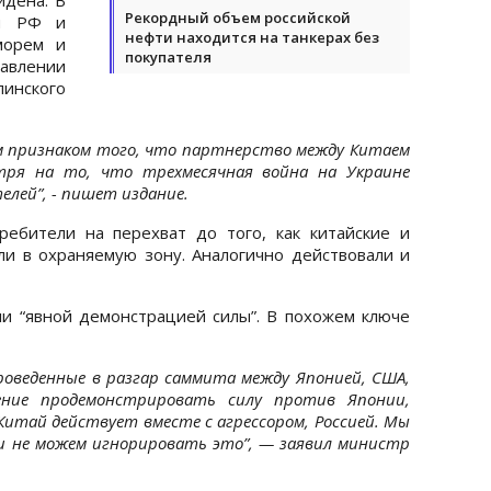
Рекордный объем российской
ки РФ и
нефти находится на танкерах без
морем и
покупателя
равлении
инского
 признаком того, что партнерство между Китаем
отря на то, что трехмесячная война на Украине
лей”, - пишет издание.
ебители на перехват до того, как китайские и
и в охраняемую зону. Аналогично действовали и
и “явной демонстрацией силы”. В похожем ключе
роведенные в разгар саммита между Японией, США,
ение продемонстрировать силу против Японии,
Китай действует вместе с агрессором, Россией. Мы
 и не можем игнорировать это”, — заявил министр