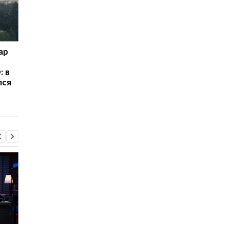
ар
Россия получила более
ЕС выделил Украине 
100 баллистических
млрд евро из активо
: в
ракет от КНДР: ISW
России: средства бу
лся
предупредил о новой
направлены на обор
угрозе для Украины