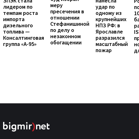
ЗПЭК стала
нанесла
Р
меру
лидером по
удар по
п
пресечения в
темпам роста
одному из
1
отношении
импорта
крупнейших
б
Стефанишиной
дизельного
НПЗ РФ: в
р
по делу о
топлива —
Ярославле
I
незаконном
Консалтинговая
разразился
п
обогащении
группа «А-95»
масштабный
н
пожар
д