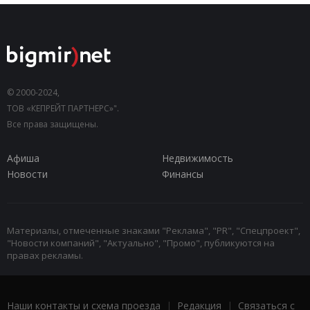
© 2000-2024,
ТОВ «КЕПРЕЙТ ПАРТНЕРС»".
Все права защищены.
Афиша
Недвижимость
Новости
Финансы
Материалы, отмеченные знаками "Реклама", "PR", "Спецпроект",
"Новости компаний", "Актуально", "Промо", публикуются на
правах рекламы.
Наши контакты и схема проезда
|
Редакция
|
Связаться с