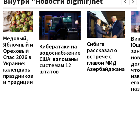
Внутри "Новости bigmir)net
Медовый,
Ви
Сибига
Яблочный и
Ющ
Кибератаки на
рассказал о
Ореховый
зан
водоснабжение
встрече с
Спас 2026 в
но
США: взломаны
главой МИД
Украине:
до
системам 12
Азербайджана
календарь
что
штатов
праздников
изв
и традиции
его
наз