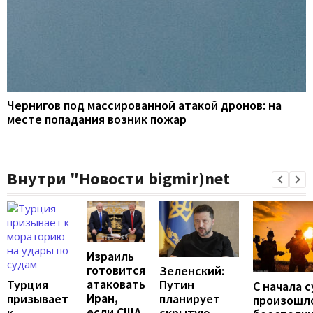
Чернигов под массированной атакой дронов: на
месте попадания возник пожар
Внутри "Новости bigmir)net
Израиль
готовится
Зеленский:
атаковать
Путин
Турция
С начала 
Иран,
планирует
призывает
произошло
если США
скрытую
к