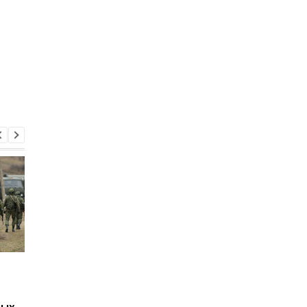
Путин может напасть
Беспилотники
на страну НАТО ещё во
атаковали склад
время войны против
Wildberries в
вых
Украины: разведка США
Екатеринбурге: возн