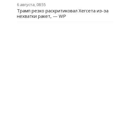
6 августа, 08:55
Трамп резко раскритиковал Хегсета из-за
нехватки ракет, — WP