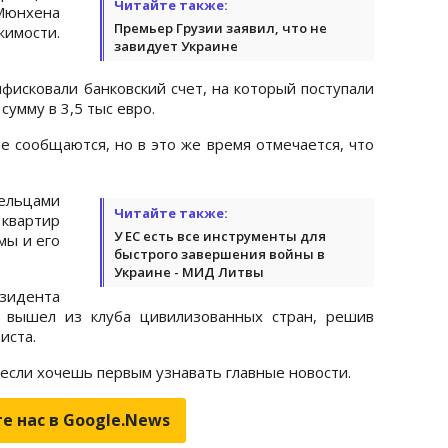
Читайте также:
Мюнхена
Премьер Грузии заявил, что не
имости.
завидует Украине
фисковали банковский счет, на который поступали
умму в 3,5 тыс евро.
 сообщаются, но в это же время отмечается, что
ельцами
Читайте также:
квартир
У ЕС есть все инструменты для
мы и его
быстрого завершения войны в
Украине - МИД Литвы
зидента
м вышел из клуба цивилизованных стран, решив
иста.
 если хочешь первым узнавать главные новости.
е нас в Google.News