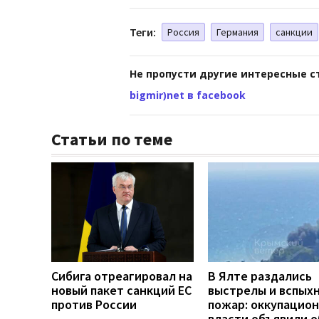
Теги:
Россия
Германия
санкции
Не пропусти другие интересные с
bigmir)net в facebook
Статьи по теме
Сибига отреагировал на
В Ялте раздались
новый пакет санкций ЕС
выстрелы и вспых
против России
пожар: оккупацио
власти объявили о