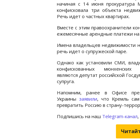
начиная с 14 июня прокуратура 
конфисковала три объекта недвиж
Речь идет о частных квартирах.
Вместе с этим правоохранители кон
ежемесячные арендные платежи на с
Имена владельцев недвижимости не
речь идет о супружеской паре.
Однако как установили СМИ, влад
конфискованных мюнхенских 
являются депутат российской Госду
супруга.
Напомним, ранее в Офисе пре
Украины
заявили
, что Кремль са
превратить Россию в страну-террор
Подпишись на наш
Telegram-канал
,
Читайт