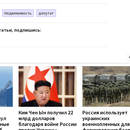
Недвижимость
депутат
татьи, подпишись:
Ким Чен Ын получил 22
Россия использует
нул
млрд долларов
украинских
нные
благодаря войне России
военнопленных для
б
против Украины, —
формирования бое