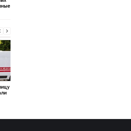
нные
оценила угрозу
крупный пожар
ницу
Бывшему главе МИД
Италия резко ответ
али
Венгрии Сийярто
на угрозы Испании
грозит тюрьма