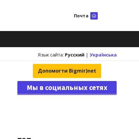
Почта
Искать
Язык сайта:
Русский
|
Українська
Допомогти Bigmir)net
Мы в социальных сетях