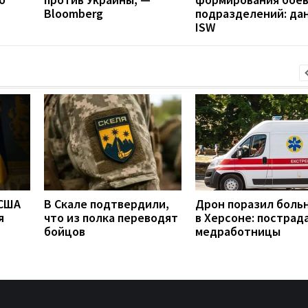
Bloomberg
подразделений: да
ISW
 США
В Скале подтвердили,
Дрон поразил боль
я
что из полка переводят
в Херсоне: пострад
бойцов
медработницы