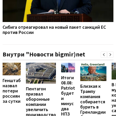
Сибига отреагировал на новый пакет санкций ЕС
против России
Внутри "Новости bigmir)net
Итоги
Генштаб
08.08:
В
назвал
Близкая к
Patriot
Пентагон
м
потери
Трампу
будет
призвал
к
россиян
компания
и
оборонные
н
за сутки
собирается
минус
компании
у
бурить в
два
увеличить
с
Гренландии
НПЗ
производство
п