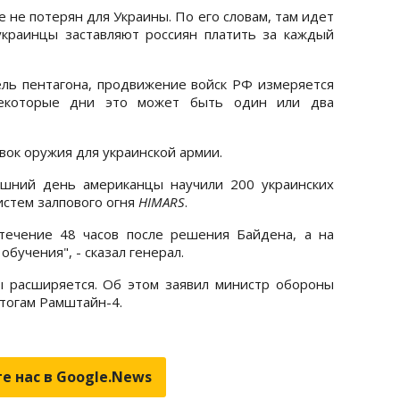
 не потерян для Украины. По его словам, там идет
украинцы заставляют россиян платить за каждый
ель пентагона, продвижение войск РФ измеряется
некоторые дни это может быть один или два
вок оружия для украинской армии.
яшний день американцы научили 200 украинских
стем залпового огня
HIMARS
.
течение 48 часов после решения Байдена, а на
бучения", - сказал генерал.
ы расширяется. Об этом заявил министр обороны
тогам Рамштайн-4.
е нас в Google.News