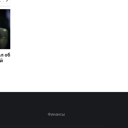
л об
Федоров ответил,
Марганец без воды:
ой
надеется ли вернуться
Зеленский резко
на пост министра
отреагировал
обороны
Финансы