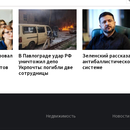
ровал
В Павлограде удар РФ
Зеленский рассказа
уничтожил депо
антибаллистическ
нтов
Укрпочты: погибли две
системе
сотрудницы
Недвижимость
Новости