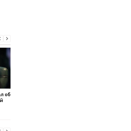
л об
Федоров ответил,
Марганец без воды:
ой
надеется ли вернуться
Зеленский резко
на пост министра
отреагировал
обороны