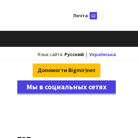
Почта
Искать
Язык сайта:
Русский
|
Українська
Допомогти Bigmir)net
Мы в социальных сетях