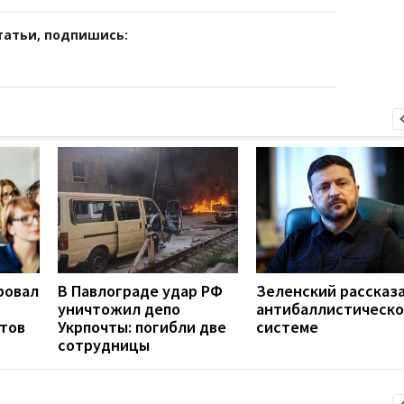
татьи, подпишись:
ровал
В Павлограде удар РФ
Зеленский рассказа
уничтожил депо
антибаллистическ
нтов
Укрпочты: погибли две
системе
сотрудницы