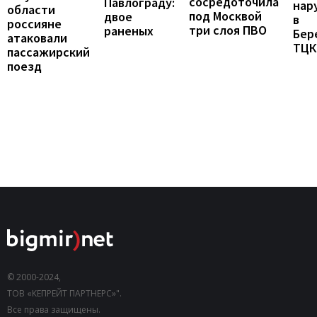
сосредоточила
Павлограду:
нар
области
под Москвой
двое
в
россияне
три слоя ПВО
раненых
Бер
атаковали
ТЦК
пассажирский
поезд
© 2000-2024,
ТОВ «КЕПРЕЙТ ПАРТНЕРС»".
Все права защищены.