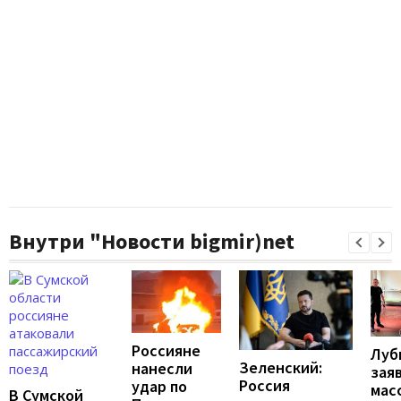
Внутри "Новости bigmir)net
Россияне
Луб
Зеленский:
нанесли
зая
Россия
удар по
мас
В Сумской