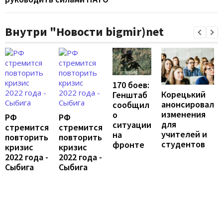
Внутри "Новости bigmir)net
170 боев:
Корецький
Генштаб
анонсировал
сообщил
изменения
о
РФ
РФ
для
ситуации
стремится
стремится
учителей и
на
повторить
повторить
студентов
фронте
кризис
кризис
2022 года -
2022 года -
Сыбига
Сыбига