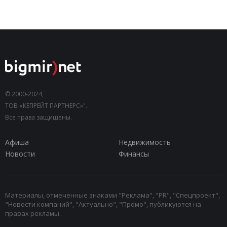
© 2000-2024,
ТОВ «КЕПРЕЙТ ПАРТНЕРС»".
Все права защищены.
Афиша
Недвижимость
Новости
Финансы
Материалы, отмеченные знаками "Реклама", "PR", "Спецпроект",
"Новости компаний", "Актуально", "Промо", публикуются на
правах рекламы.