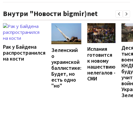
Внутри "Новости bigmir)net
Рак у Байдена
Дес
Испания
Зеленский
распространился
тыс
готовится
о
на кости
вое
к новому
украинской
КНД
нашествию
баллистике:
буд
нелегалов -
Будет, но
учит
СМИ
есть одно
войн
"но"
Укра
Зел