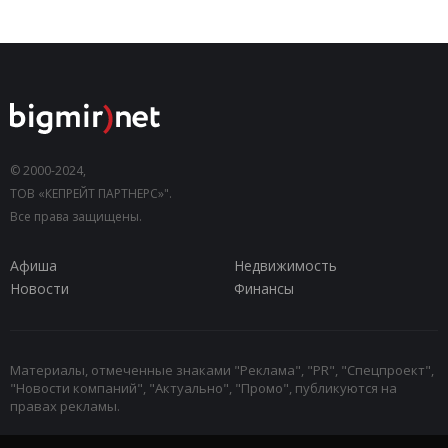
© 2000-2024,
ТОВ «КЕПРЕЙТ ПАРТНЕРС»".
Все права защищены.
Афиша
Недвижимость
Новости
Финансы
Материалы, отмеченные знаками "Реклама", "PR", "Спецпроект",
"Новости компаний", "Актуально", "Промо", публикуются на
правах рекламы.