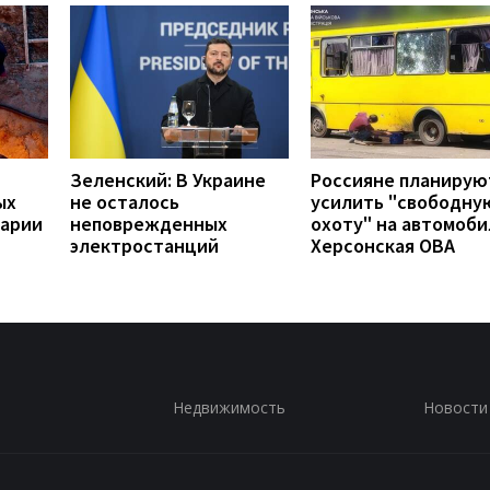
Зеленский: В Украине
Россияне планирую
ых
не осталось
усилить "свободну
варии
неповрежденных
охоту" на автомоби
электростанций
Херсонская ОВА
Недвижимость
Новости