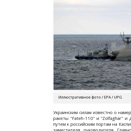
Иллюстративное фото / EPA / UPG
Украинским силам известно о наме
ракеты "Fateh-110" и "Zolfaghar" 
путем к российским портам на Касп
заместителя руководителя Глав