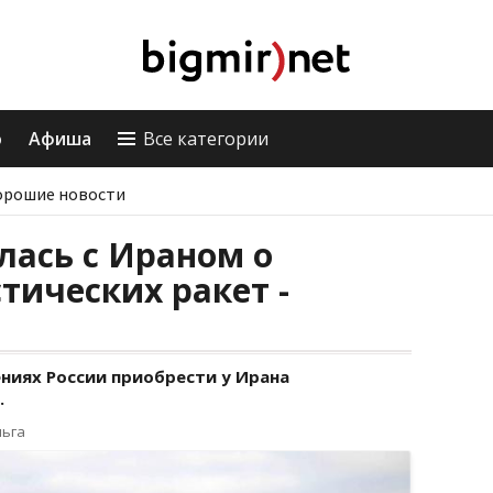
о
Афиша
Все категории
орошие новости
лась с Ираном о
тических ракет -
ниях России приобрести у Ирана
.
льга