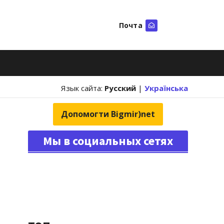
Почта
Искать
Язык сайта:
Русский
|
Українська
Допомогти Bigmir)net
Мы в социальных сетях