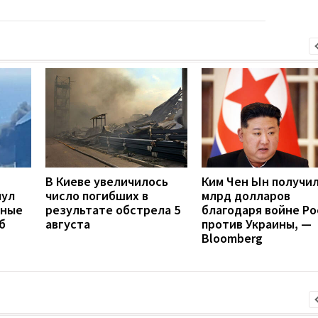
В Киеве увеличилось
Ким Чен Ын получил
нул
число погибших в
млрд долларов
нные
результате обстрела 5
благодаря войне Ро
б
августа
против Украины, —
Bloomberg