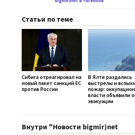
bigmir)net в facebook
Статьи по теме
Сибига отреагировал на
В Ялте раздались
новый пакет санкций ЕС
выстрелы и вспых
против России
пожар: оккупацио
власти объявили о
эвакуации
Внутри "Новости bigmir)net