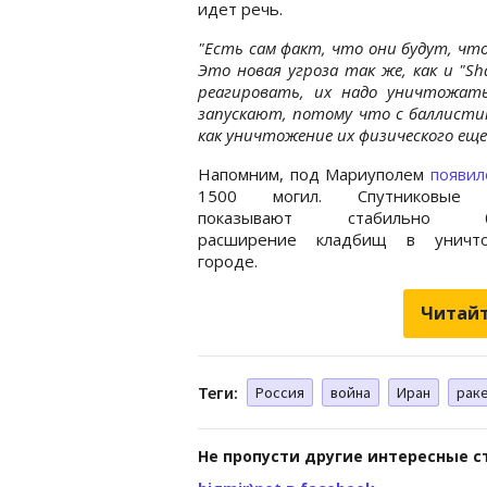
идет речь.
"Есть сам факт, что они будут, что
Это новая угроза так же, как и "S
реагировать, их надо уничтожат
запускают, потому что с баллисти
как уничтожение их физического еще
Напомним, под Мариуполем
появил
1500 могил. Спутниковые 
показывают стабильно б
расширение кладбищ в уничт
городе.
Читайт
Теги:
Россия
война
Иран
рак
Не пропусти другие интересные с