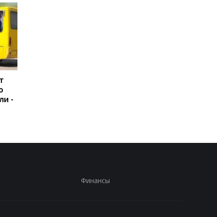
т
В Болгарии
Россияне атаковали
ю
неизвестный БПЛА
рейсовый автобус в
ли -
взорвался вблизи
Никополе: погиб
газопровода
водитель
Финансы