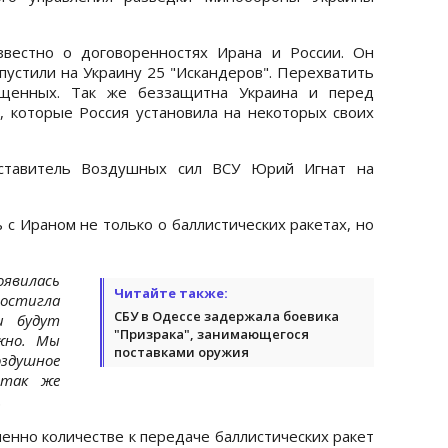
звестно о договоренностях Ирана и России. Он
апустили на Украину 25 "Искандеров". Перехватить
щенных. Так же беззащитна Украина и перед
, которые Россия установила на некоторых своих
ставитель Воздушных сил ВСУ Юрий Игнат на
 с Ираном не только о баллистических ракетах, но
оявилась
Читайте также:
остигла
СБУ в Одессе задержала боевика
и будут
"Призрака", занимающегося
жно. Мы
поставками оружия
здушное
 так же
.
енно количестве к передаче баллистических ракет