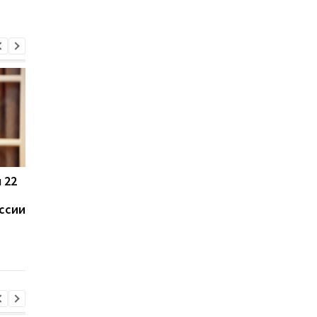
 22
Россия использует
Турция ограничила
украинских
движение судов в
ссии
военнопленных для
Черное море из-за а
формирования боевых
подразделений: данные
ISW