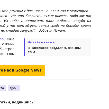
 это ракеты с дальностью 300 и 700 километров...
hahed". На эти баллистические ракеты надо как-то
ь. Их надо уничтожать там, видимо, откуда их
кой у нас нет эффективных средств борьбы, кроме
 на стадии запуска", - добавил Игнат.
ось
еще
Читайте также:
снимки
В Николаеве раздались взрывы -
ыстрое
СМИ
оженном
е нас в Google.News
ета
дрон
татьи, подпишись: