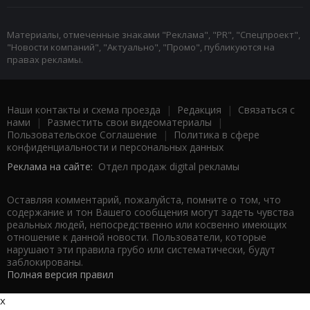
Материалы, отмеченные знаками "Реклама", "PR", "Спецпроект",
"Новости компаний", "Актуально", "Промо", публикуются на
правах рекламы.
Наши контакты и схема проезда
|
Редакция
|
Связаться с
нами
|
Разместить свои видеоматериалы
|
Пользовательское Соглашение
|
Политика в сфере
конфиденциальности и персональных данных
Реклама на сайте:
Отдел продаж digital рекламы
Оставляя комментарий, пожалуйста, помните о том, что
содержание и тон Вашего сообщения могут задеть чувства
реальных людей, непосредственно или косвенно имеющих
отношение к данной новости. Пользователи, которые
нарушают эти правила грубо или систематически, будут
заблокированы.
Полная версия правил
x