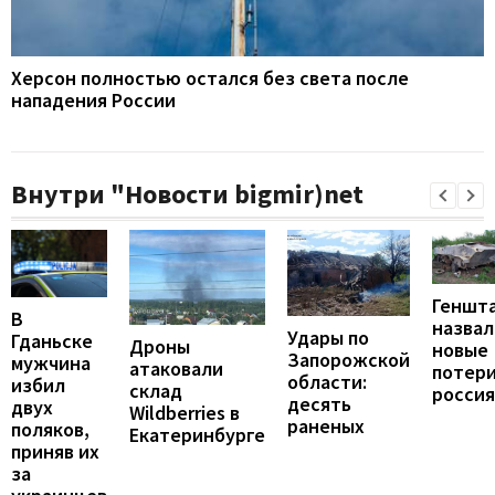
Херсон полностью остался без света после
нападения России
Внутри "Новости bigmir)net
Геншт
В
назвал
Удары по
Гданьске
Дроны
новые
Запорожской
мужчина
атаковали
потер
области:
избил
склад
росси
десять
двух
Wildberries в
раненых
поляков,
Екатеринбурге
приняв их
за