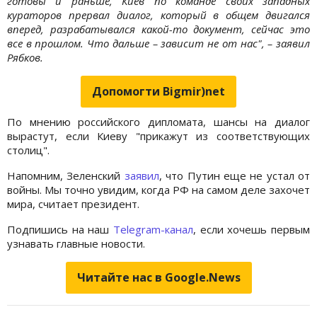
готовы и раньше, Киев по команде своих западных
кураторов прервал диалог, который в общем двигался
вперед, разрабатывался какой-то документ, сейчас это
все в прошлом. Что дальше – зависит не от нас", – заявил
Рябков.
Допомогти Bigmir)net
По мнению российского дипломата, шансы на диалог
вырастут, если Киеву "прикажут из соответствующих
столиц".
Напомним, Зеленский
заявил
, что Путин еще не устал от
войны. Мы точно увидим, когда РФ на самом деле захочет
мира, считает президент.
Подпишись на наш
Telegram-канал
, если хочешь первым
узнавать главные новости.
Читайте нас в Google.News