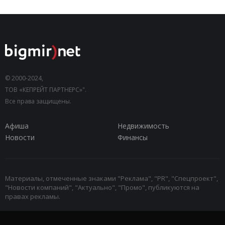
© 2000-2024,
ТОВ «КЕПРЕЙТ ПАРТНЕРС»".
Все права защищены.
Афиша
Недвижимость
Новости
Финансы
Материалы, отмеченные знаками "Реклама", "PR", "Спецпроект",
"Новости компаний", "Актуально", "Промо", публикуются на
правах рекламы.