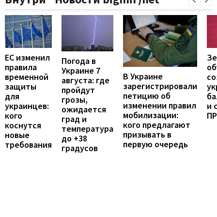
ЕС изменил
Зе
Погода в
правила
об
Украине 7
В Украине
временной
со
августа: где
зарегистрировали
защиты
ук
пройдут
петицию об
для
ба
грозы,
изменении правил
украинцев:
и 
ожидается
мобилизации:
кого
П
град и
кого предлагают
коснутся
температура
призывать в
новые
до +38
первую очередь
требования
градусов