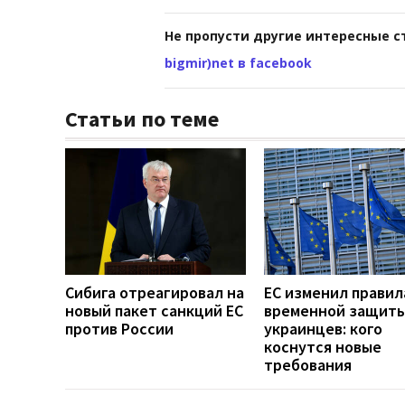
Не пропусти другие интересные с
bigmir)net в facebook
Статьи по теме
Сибига отреагировал на
ЕС изменил правил
новый пакет санкций ЕС
временной защиты
против России
украинцев: кого
коснутся новые
требования