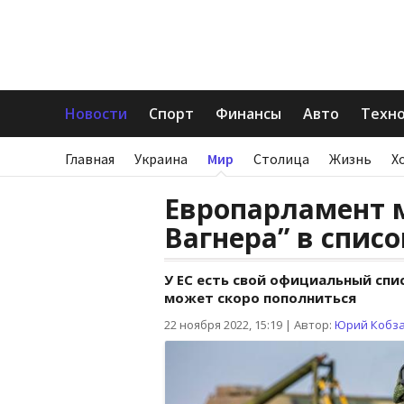
Новости
Спорт
Финансы
Авто
Техн
Главная
Украина
Мир
Столица
Жизнь
Х
Европарламент м
Вагнера” в спис
У ЕС есть свой официальный сп
может скоро пополниться
22 ноября 2022, 15:19
|
Автор:
Юрий Кобз