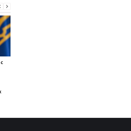
 с
Погода 8–10 августа в
В Ялте раздались
Украине: синоптики
выстрелы и вспыхну
предупредили о грозах,
пожар: оккупационн
граде и жаре до +37
власти объявили об
эвакуации
х