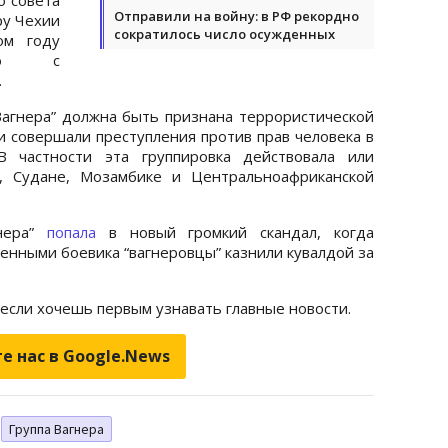
Отправили на войну: в РФ рекордно
у Чехии
сократилось число осужденных
ом году
ьмо с
.
 Вагнера” должна быть признана террористической
и совершали преступления против прав человека в
В частности эта группировка действовала или
, Судане, Мозамбике и Центральноафриканской
гнера”
попала
в новый громкий скандал, когда
енными боевика “вагнеровцы” казнили кувалдой за
 если хочешь первым узнавать главные новости.
е нас в Google.News
Группа Вагнера