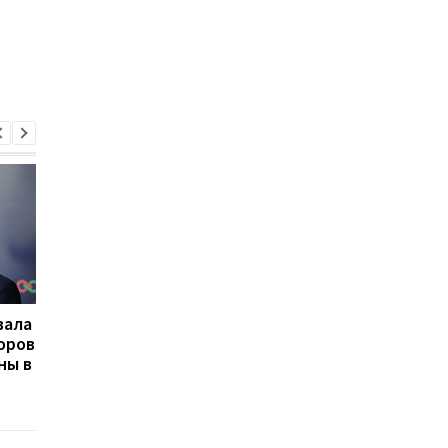
вала
ЕС одобрил 21-й пакет
ЕС ответил санкция
оров
санкций против России:
на массированные
ны в
что предусматривают
удары России по Кие
новые ограничения