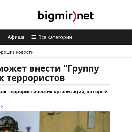
о
Афиша
Все категории
орошие новости
ожет внести “Группу
ок террористов
исок террористических организаций, который
ар