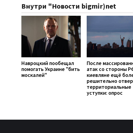
Внутри "Новости bigmir)net
Навроцкий пообещал
После массирован
помогать Украине "бить
атак со стороны Р
москалей"
киевляне ещё бол
решительно отве
территориальные
уступки: опрос