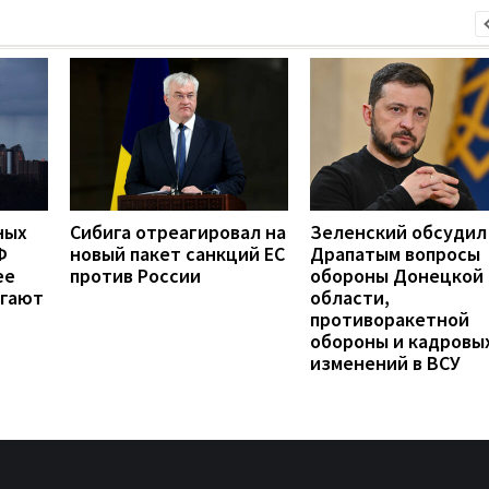
ных
Сибига отреагировал на
Зеленский обсудил
Ф
новый пакет санкций ЕС
Драпатым вопросы
ее
против России
обороны Донецкой
ргают
области,
противоракетной
обороны и кадровы
изменений в ВСУ