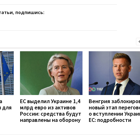
татьи, подпишись:
а
ЕС выделил Украине 1,4
Венгрия заблокиро
 для
млрд евро из активов
новый этап перегов
России: средства будут
о вступлении Украи
направлены на оборону
ЕС: подробности