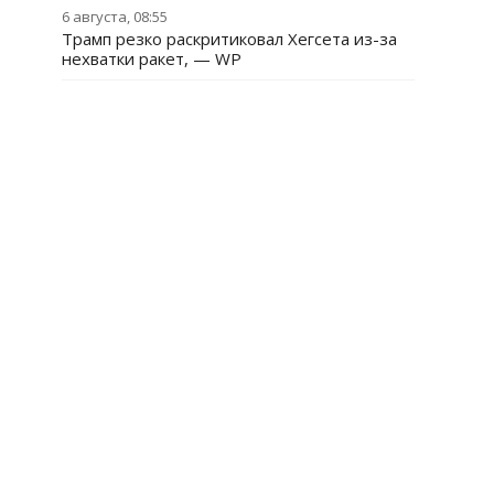
6 августа, 08:55
Трамп резко раскритиковал Хегсета из-за
нехватки ракет, — WP