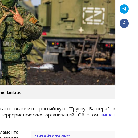
mod.mil.rus
гают включить российскую “Группу Вагнера" в
 террористических организаций. Об этом
пишет
ламента
Читайте также:
о совета