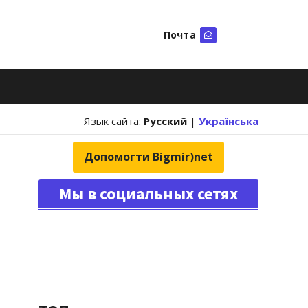
Почта
Искать
Язык сайта:
Русский
|
Українська
Допомогти Bigmir)net
Мы в социальных сетях