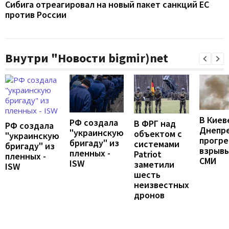
Сибига отреагировал на новый пакет санкций ЕС
против России
Внутри "Новости bigmir)net
В Киев
РФ создала
В ФРГ над
РФ создала
Днепр
"украинскую
объектом с
"украинскую
прогр
бригаду" из
системами
бригаду" из
взрывы
пленных -
Patriot
пленных -
СМИ
ISW
заметили
ISW
шесть
неизвестных
дронов