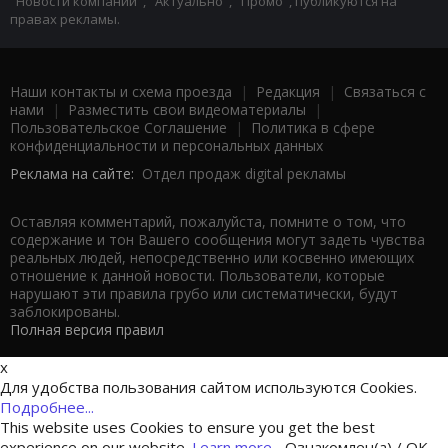
"Новости компаний", "Актуально", "Промо", публикуются на
правах рекламы.
Наши контакты и схема проезда
|
Редакция
|
Связаться с
нами
|
Разместить свои видеоматериалы
|
Пользовательское Соглашение
|
Политика в сфере
конфиденциальности и персональных данных
Реклама на сайте:
Отдел продаж digital рекламы
Оставляя комментарий, пожалуйста, помните о том, что
содержание и тон Вашего сообщения могут задеть чувства
реальных людей, непосредственно или косвенно имеющих
отношение к данной новости. Пользователи, которые
нарушают эти правила грубо или систематически, будут
заблокированы.
Полная версия правил
x
Для удобства пользования сайтом используются Cookies.
Подробнее...
This website uses Cookies to ensure you get the best
experience on our website.
Learn more...
Ознакомлен(а) / OK