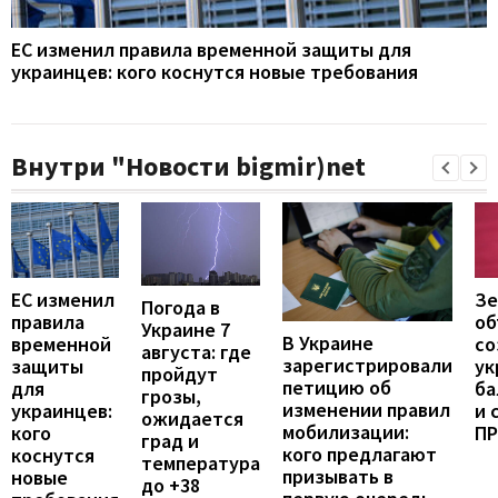
ЕС изменил правила временной защиты для
украинцев: кого коснутся новые требования
Внутри "Новости bigmir)net
ЕС изменил
Зе
Погода в
правила
об
Украине 7
В Украине
временной
со
августа: где
зарегистрировали
защиты
ук
пройдут
петицию об
для
ба
грозы,
изменении правил
украинцев:
и 
ожидается
мобилизации:
кого
П
град и
кого предлагают
коснутся
температура
призывать в
новые
до +38