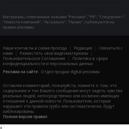
Материалы, отмеченные знаками "Реклама", "PR", "Спецпроект",
"Новости компаний", "Актуально", "Промо", публикуются на
правах рекламы.
Наши контакты и схема проезда
|
Редакция
|
Связаться с
нами
|
Разместить свои видеоматериалы
|
Пользовательское Соглашение
|
Политика в сфере
конфиденциальности и персональных данных
Реклама на сайте:
Отдел продаж digital рекламы
Оставляя комментарий, пожалуйста, помните о том, что
содержание и тон Вашего сообщения могут задеть чувства
реальных людей, непосредственно или косвенно имеющих
отношение к данной новости. Пользователи, которые
нарушают эти правила грубо или систематически, будут
заблокированы.
Полная версия правил
x