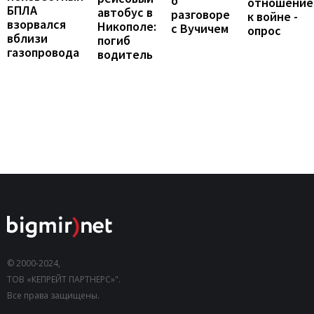
о
отношение
БПЛА
автобус в
разговоре
к войне -
взорвался
Никополе:
с Вучичем
опрос
вблизи
погиб
газопровода
водитель
© 2000-2024,
ТОВ «КЕПРЕЙТ ПАРТНЕРС»".
Все права защищены.