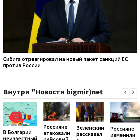
Сибига отреагировал на новый пакет санкций ЕС
против России
Внутри "Новости bigmir)net
Россияне
Зеленский
Россияне
В Болгарии
атаковали
рассказал
изменили
неизвестный
рейсовый