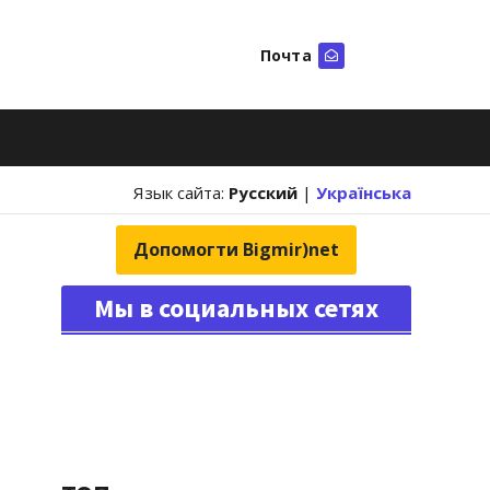
Почта
Искать
Язык сайта:
Русский
|
Українська
Допомогти Bigmir)net
Мы в социальных сетях