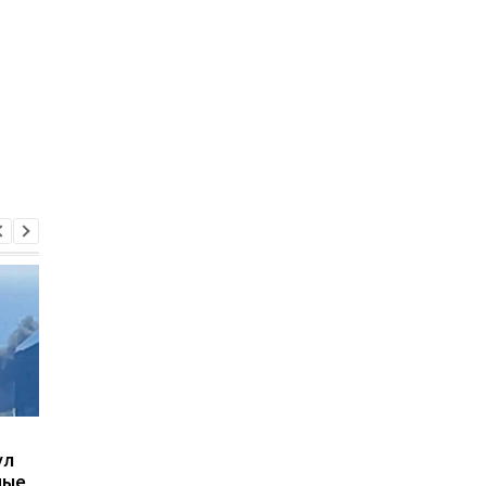
В Киеве увеличилось
ВСУ получили новое
ул
число погибших в
снаряжение
ные
результате обстрела 5
Бундесвера: что вхо