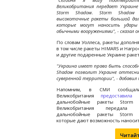
Великобритания передает Украине
Storm Shadow. Storm Shadow
высокоточные ракеты большой дал
которые могут наносить удары
обычными вооружениями", - сказал о
По словам Уоллеса, ракеты дополн
в том числе ракеты HIMARS и Harpo
и другие подаренные Украине раке
"Украина имеет право быть способ
Shadow позволит Украине оттеснит
суверенной территории", - добавил
Напомним, в СМИ сообщал
Великобритания
предоставила
У
дальнобойные ракеты Storm 
Великобритания передала У
дальнобойные ракеты Storm 
которые дают возможность наносит
Читайт