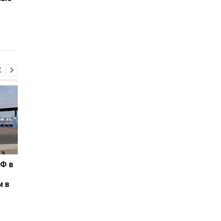
августа
в комплект
Ф в
Удар РФ по Киевщине:
РФ создала
три жертвы, среди них
"украинскую бригад
м в
ребенок
из пленных - ISW