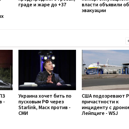
граде и жаре до +37
власти объявили об
эвакуации
ых
ПЗ
Украина хочет бить по
США подозревают Р
 -
пусковым РФ через
причастности к
Starlink, Маск против -
инциденту с дроно
СМИ
Лейпциге - WSJ