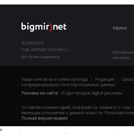
Афиша
© 2000-2024,
ТОВ «КЕПРЕЙТ ПАРТНЕРС»".
Материалы,
Все права защищены.
рекламы.
Наши контакты и схема проезда
|
Редакция
|
Связа
конфиденциальности и персональных данных
Реклама на сайте:
Отдел продаж digital рекламы
Оставляя комментарий, пожалуйста, помните о том, 
имеющих отношение к данной новости. Пользователи,
Полная версия правил
x