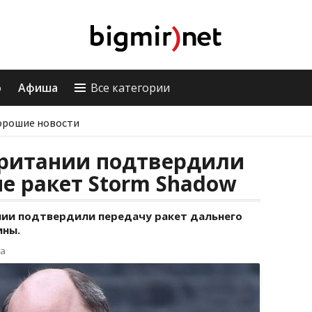
о
Афиша
Все категории
орошие новости
ритании подтвердили
е ракет Storm Shadow
ии подтвердили передачу ракет дальнего
ины.
га