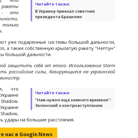
Читайте также:
 ракеты
В Украину приехал советник
 - это
президента Бразилии
ьности,
 только
н.
яют уже подаренные системы большой дальности,
on, а также собственную крылатую ракету "Нептун"
ты большой дальности.
ной защитить себя от этого. Использование Storm
ь российские силы, базирующиеся на украинской
 министр.
и, что
Читайте также:
краине
"Нам нужно еще немного времени":
Shadow.
Зеленский о контрнаступлении
краине
Shadow,
ь удары на большие расстояния.
е нас в Google.News