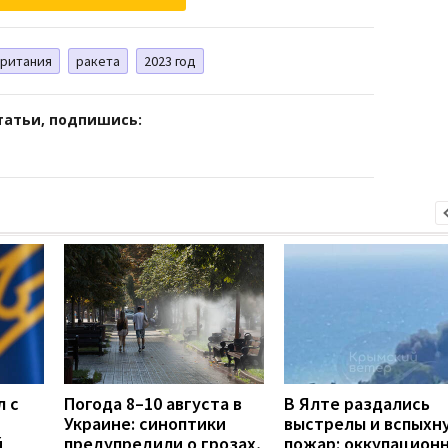
ритания
ракета
2023 год
татьи, подпишись:
л с
Погода 8–10 августа в
В Ялте раздались
Украине: синоптики
выстрелы и вспыхн
й
предупредили о грозах,
пожар: оккупацион