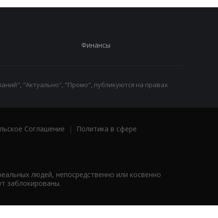
Финансы
аний", "Актуально", "Промо", публикуются на правах
льское Соглашение
|
Политика в сфере
реальных людей, непосредственно или косвенно
ут заблокированы.