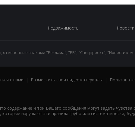
Недвижимость
Новости
 отмеченные знаками "Реклама", "PR", "Спецпроект", "Новости комп
ться с нами
|
Разместить свои видеоматериалы
|
Пользовате
что содержание и тон Вашего сообщения могут задеть чувства 
 которые нарушают эти правила грубо или систематически, буд