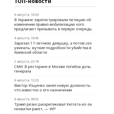
ТОП-новости
6 августа, 16:30
В Украине зарегистрировали петицию об
изменении правил мобилизации: кого
предлагают призывать в первую очередь
4 августа, 16:45
Зарезал 17-летнюю девушку, а потом сел
ужинать: жуткие подробности убийства в
Киевской области
2 августа, 22:18
СМИ: В ресторане в Москве погибла дочь
генерала
6 августа, 13:20
Виктор Ющенко занял новую должность:
что известно о его назначении
6 августа, 08:55
Трамп резко раскритиковал Хегсета из-за
нехватки ракет, — WP