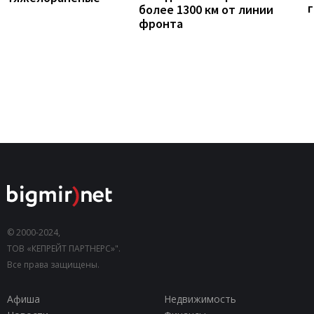
г
более 1300 км от линии
фронта
© 2000-2024,
ТОВ «КЕПРЕЙТ ПАРТНЕРС»".
Все права защищены.
Афиша
Недвижимость