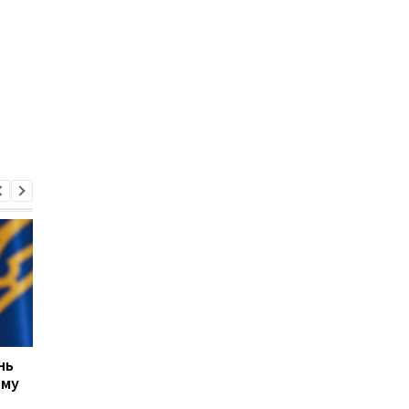
нь
США не прекращают
ЕС выделил Украине 
ому
переговоры с Украиной
млрд евро из активо
о производстве ракет
России: средства бу