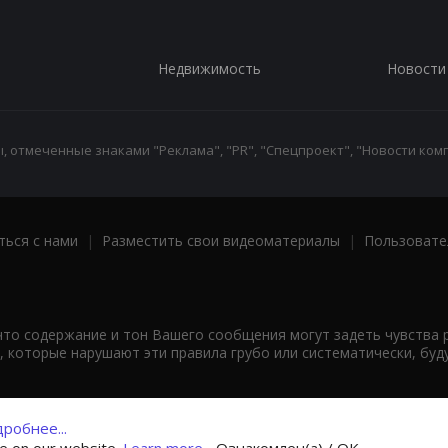
Недвижимость
Новости
 отмеченные знаками "Реклама", "PR", "Спецпроект", "Новости комп
ться с нами
|
Разместить свои видеоматериалы
|
Пользовате
что содержание и тон Вашего сообщения могут задеть чувства 
 которые нарушают эти правила грубо или систематически, буд
робнее...
ce on our website.
Learn more...
Ознакомлен(а) / OK