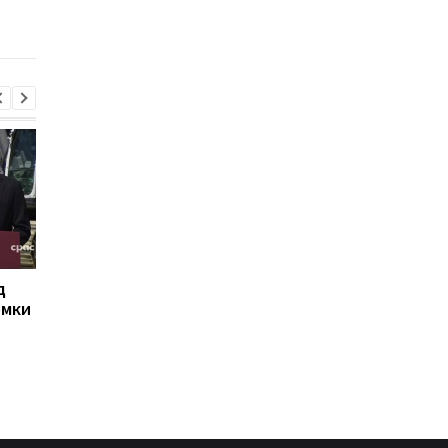
Patriot, несмотря на
направлены на обор
позицию Трампа
д
РФ сбросила на Сумы
Иран угрожает
омки
четыре КАБа: есть
соседним странам
пострадавшие
ударами в случае но
атак США - СМИ