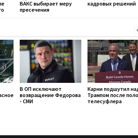
ле
ВАКС выбирает меру
кадровых решений
го
пресечения
В ОП исключают
Карни подшутил на
асное
возвращение Федорова
Трампом после пол
- СМИ
телесуфлера