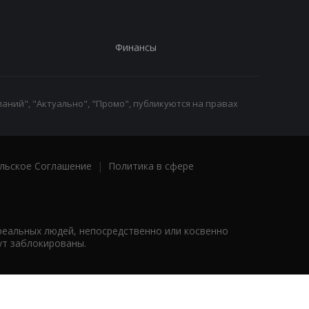
Финансы
аний", "Актуально", "Промо", публикуются на правах
льское Соглашение
|
Политика в сфере
реальных людей, непосредственно или косвенно
ут заблокированы.