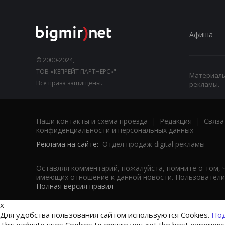
Афиша
© 2000-2024,
ТОВ «КЕПРЕЙТ ПАРТНЕРС»".
Материалы,
Все права защищены.
рекламы.
Наши контакты и схема проезда
|
Редакция
|
Связа
конфиденциальности и персональных данных
Реклама на сайте:
Отдел продаж digital рекламы
Оставляя комментарий, пожалуйста, помните о том, 
имеющих отношение к данной новости. Пользователи,
Полная версия правил
x
Для удобства пользования сайтом используются Cookies.
Под
This website uses Cookies to ensure you get the best experien