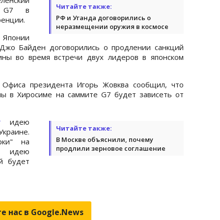
Читайте также:
ю G7 в
РФ и Уганда договорились о
ренции.
неразмещении оружия в космосе
 Японии
 Джо Байден договорились о продлении санкций
ины во время встречи двух лидеров в японском
я Офиса президента Игорь Жовква сообщил, что
ны в Хиросиме на саммите G7 будет зависеть от
т
идею
Читайте также:
краине.
В Москве объяснили, почему
рки" на
продлили зерновое соглашение
т идею
й будет
е нас в Google.News