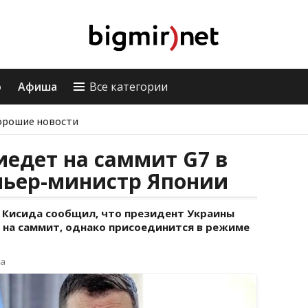
о
Афиша
Все категории
орошие новости
иедет на саммит G7 в
мьер-министр Японии
 Кисида сообщил, что президент Украины
 на саммит, однако присоединится в режиме
га