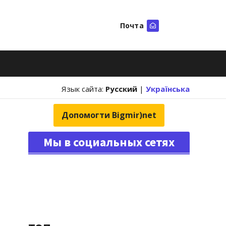
Почта
Искать
Язык сайта:
Русский
|
Українська
Допомогти Bigmir)net
Мы в социальных сетях